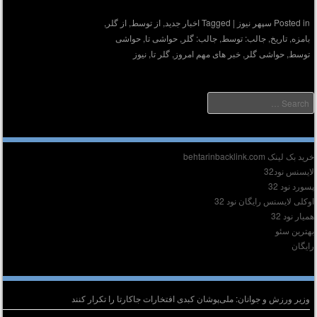
Posted in
سپهر نیوز
|
Tagged
اخبار جدید
,
از توسط
,
از گلر
,
بامزه
,
تاریخ
,
جالب: توسط
,
جالب: گلر
,
حواشی تا
,
حواشی
توسط
,
حواشی گلر
,
خبر های مهم امروز
,
گلر تا
,
نیوز
Searc
دیر :
ید بک لینک behtarinbacklink.com
ایسنس نود32
سورد نود 32
وکلی لایسنس رایگان نود 32
میار نود 32
هترین سئو
ایگان
وشته‌های تازه
وزیر ورزش و جوانان: ملی‌پوشان کبدی افتخارات جاکارتا را تکرار کنند