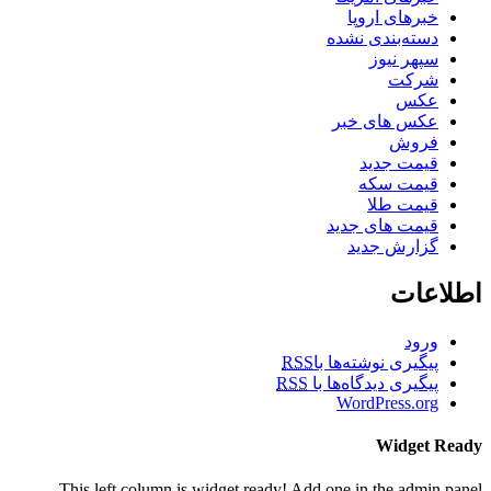
خبرهای اروپا
دسته‌بندی نشده
سپهر نیوز
شرکت
عکس
عکس های خبر
فروش
قیمت جدید
قیمت سکه
قیمت طلا
قیمت های جدید
گزارش جدید
اطلاعات
ورود
پیگیری نوشته‌ها با
RSS
پیگیری دیدگاه‌ها با
RSS
WordPress.org
Widget Ready
This left column is widget ready! Add one in the admin panel.