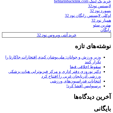
خرید بک لینک behtarinbacklink.com
لایسنس نود32
پسورد نود 32
اوکلی لایسنس رایگان نود 32
همیار نود 32
بهترین سئو
رایگان
خرید آنتی ویروس نود 32
نوشته‌های تازه
وزیر ورزش و جوانان: ملی‌پوشان کبدی افتخارات جاکارتا را
تکرار کنند
سقوطِ اخلاقی فیفا
دکتر نوروزی دفتر اداری و مرکز فیزیوتراپی هیات پزشکی
ورزشی آذربایجان غربی را افتتاح کرد
انتخابات فدراسیون‌های ورزشی
پرسپولیس افشا کرد!
آخرین دیدگاه‌ها
بایگانی