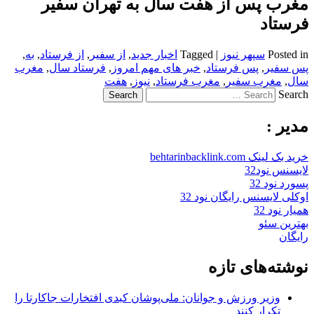
مغرب پس از هفت سال به تهران سفیر
فرستاد
Posted in
سپهر نیوز
|
Tagged
اخبار جدید
,
از سفیر
,
از فرستاد
,
به
,
پس سفیر
,
پس فرستاد
,
خبر های مهم امروز
,
فرستاد سال
,
مغرب
سال
,
مغرب سفیر
,
مغرب فرستاد
,
نیوز
,
هفت
Search
مدیر :
خرید بک لینک behtarinbacklink.com
لایسنس نود32
پسورد نود 32
اوکلی لایسنس رایگان نود 32
همیار نود 32
بهترین سئو
رایگان
نوشته‌های تازه
وزیر ورزش و جوانان: ملی‌پوشان کبدی افتخارات جاکارتا را
تکرار کنند