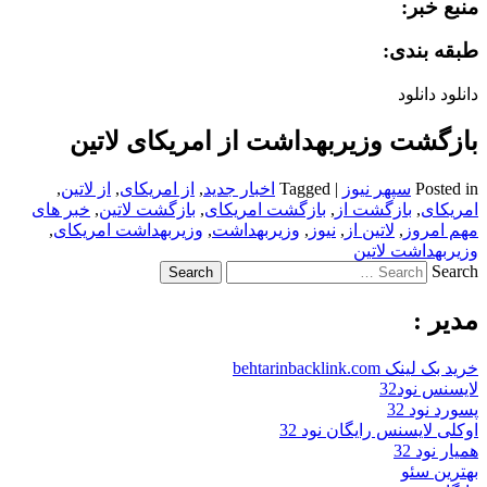
منبع خبر:
طبقه بندی:
دانلود دانلود
بازگشت وزیربهداشت از امریکای لاتین
Posted in
سپهر نیوز
|
Tagged
اخبار جدید
,
از امریکای
,
از لاتین
,
امریکای
,
بازگشت از
,
بازگشت امریکای
,
بازگشت لاتین
,
خبر های
مهم امروز
,
لاتین از
,
نیوز
,
وزیربهداشت
,
وزیربهداشت امریکای
,
وزیربهداشت لاتین
Search
مدیر :
خرید بک لینک behtarinbacklink.com
لایسنس نود32
پسورد نود 32
اوکلی لایسنس رایگان نود 32
همیار نود 32
بهترین سئو