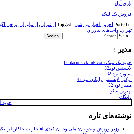
بازی آزاد
فروش بک لینک
Posted in
آخرین اخبار ورزشی
|
Tagged
از تهران
,
از نیاوران
,
برخی آگه
تهران
,
واحدهای نیاوران
Search
مدیر :
خرید بک لینک behtarinbacklink.com
لایسنس نود32
پسورد نود 32
اوکلی لایسنس رایگان نود 32
همیار نود 32
بهترین سئو
رایگان
خرید آن
نوشته‌های تازه
وزیر ورزش و جوانان: ملی‌پوشان کبدی افتخارات جاکارتا را تکرا