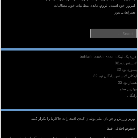
امروز
,
خود است/
,
لزوم
,
مانده
,
مطالبات خود
,
مطالبات
همراهان
,
نیوز
Searc
دیر :
ید بک لینک behtarinbacklink.com
ایسنس نود32
سورد نود 32
وکلی لایسنس رایگان نود 32
میار نود 32
هترین سئو
ایگان
وشته‌های تازه
وزیر ورزش و جوانان: ملی‌پوشان کبدی افتخارات جاکارتا را تکرار کنند
سقوطِ اخلاقی فیفا
دکتر نوروزی دفتر اداری و مرکز فیزیوتراپی هیات پزشکی ورزشی آذربایجان غربی را