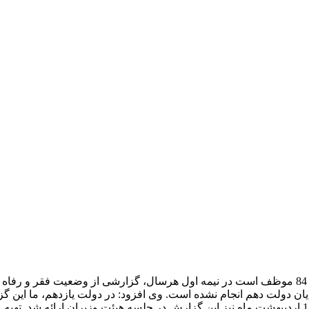
احمد میدری با بیان اینکه وزارت رفاه بر اساس آیین‌نامه مصوب سال 84 موظف است در نیمه اول هرسال، گزارشی از وضعیت فقر
 به مسئولان کشور ارائه کند اظهار کرد: این کار از سال 84 تا پایان دولت دهم انجام نشده است. وی افزود: در دولت یازدهم، م
هر سال برای مسئولان ارسال کرده‌ایم. در جلسه روز یکشنبه مورخ 12 اردیبهشت ماه نیز این گزارش در جلسه هیئت وزیران ارائه شد. ته