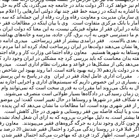
نیز خواهد کرد. اگر دولت بداند در جامعه چه می‌گذرد، یک گام به حل
اره به اینکه در زمینه خط فقر چند نهاد دولتی آمارهایی را اعلام می‌
سازمان مدیریت و معاونت رفاه وزارت رفاه از این جمله‌اند که سه ب
آمار با بانک مرکزی متفاوت است. وی با بیان اینکه در مطالعات فقر 
انه در ایران فقر از مقوله فیزیکی نیست، به این معنا که دولت ایران
ما دسترسی خوبی به آب، برق، گاز، جاده، مدرسه و خانه‌های بهداشت 
 بعدی بالاست. فقر درآمدی بیشتر از فقر زیرساختی میدری ادامه داد
نشان می‌دهند دولت‌ها در ایران زیرساخت‌ ایجاد کرده اند اما مردم نمی
ستاها به شهرها هستیم. معاون رفاه اجتماعی وزارت کار و رفاه اجتم
 گفته بدان معناست که باید بررسی کرد چه مشکلی در ایران وجود دارد 
 می‌دهد یکی از مشکل‌ها در قواعد و مقررات نظام اداری است. میدری ا
در شاخص‌های نظام اداری تا دولت دهم رتبه 150 را داشتیم که این رتبه در دولت یازدهم 30 رتبه بهبود یافته است. اما روند بهب
است. مقررات اداری عامل ایجاد فقر در ایران وی در پاسخ به این پرسش
بسیاری در این خصوص داریم که سیستم‌های اداری و اجرایی اجازه نمی
ثال به بانک می‌روند اما مقررات به قدری سخت است که نمی‌توانند وام بگ
چون زمان رسیدگی در دادگاه‌ها بسیار طولانی است منصرف می‌شوند. 
 شکاف فقر در شهرها و روستاها در حال تغییر است گفت: این موضوع
ر از فقر شهری بوده است، اما مطالعات ما نشان می‌دهد که این پدیده 
ست و یا اینکه فاصله بین فقر روستایی و شهری در حال کاهش است. و
 بیشتر است. به دلیل مهاجرت بی‌رویه که به ازای آن شغل ایجاد نشده
 چون کاری وجود ندارد به جرگه گروه‌های فقیر می‌پیوندند. معاون رف
اجتماعی وزارت کار و رفاه اجتماعی با اشاره به اینکه به عنوان مثال اگر
رصد شده است البته اعداد فرضی است، اظهار کرد: فردی که مهاجرت می‌کند احتمال فقیر شدن 