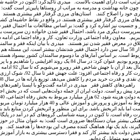
ترتب است دارای اهمیت بالاست. میدری تاکیدکرد: اکنون در حاشیه ش
ون خانه بهداشت و مدرسه به مراتب از روستاها پایین‌تر است گفت: 
ری خود را اصلاح کنند. استان‌های مرزی گرفتار فقر بیشتری هستند 
‌های مرزی گرفتار فقر بیشتری هستند. در واقع در نقاط حاشیه‌ای کشو
ر و جنسیت نیز اشاره کرد و گفت: بر اساس مطالعات ما احتمال فقیر 
 سرپرست دیگری مرد باشد، احتمال فقیر شدن خانواده زن سرپرست بال
یم. معاون رفاه اجتماعی وزارت تعاون، کار و رفاه اجتماعی ادامه دا
ق در معرض فقیر شدن نیز هستند. میدری با بیان اینکه فقر و سالمند
با یکدیگر در ارتباط هستند گفت: خانواده‌هایی که سرپرست آنها بیشتر از 58 سال سن دارد احتمال فقیر شدنشان بیشتر است. این مسئ
ربوط است. بر اساس آمارهای ما دوسوم سالمندان کشور بیسواد هست
ادامه ضمن اشاره به اینکه طی سال‌های 74 تا 84 با روند کاهشی فقر روبرو بودیم عنوان کرد: در سال 84 یک روند افزایشی را 
یارانه نقدی در سال 88 به مدت یکسال فقر روند کاهشی م
سال 93 فقر اندکی کاهش پیدا کرده است. معاون رفاه اجتماعی وزارت کار و رفاه ا
. راهبردهای کاهش فقر میدری در ادامه گفت‌وگو با ایسنا راهبردهای 
برد پیش رو است. دولت ایران از جمله دولت‌هایی است که در بخش اج
میلیارد تومان مربوط به یارانه نقدی، حدود 40 هزار میلیارد تومان مربوط به آموزش و پرورش و آموزش 
 اما باید اثربخش باشد. برای این منظور و اثربخش کردن منابع باید بتو
 رفاه است. تا کنون در زمینه شناسایی گروه‌های کم در آمد در پایگاه
 هماهنگی بیشتر میان دستگاه‌ها ضروری است گفت: به عنوان مثال در حوز
د، باید یک نهاد هماهنگ کننده مصرف این بودجه‌ها را هدفمند کند. و
 بخش دولت باید بیشتر کار کند و فقرا دسترسی بیشتری به بازار آموزش،
سمت و سو متمایل کرده‌ایم.