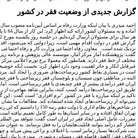
گزارش جدیدی از وضعیت فقر در کشور
آماده و
گزارش فقر در دولت اقدام مهمی است، زیرا دولتی که می‌شنود، اقدام 
نزدیک شده است. معاون رفاه اجتماعی وزارت کار و رفاه اجتماعی با اش
گفت: پژوهشکده آمار مرکز آمار، موسسه عالی پژوهش و برنامه ریزی 
مختلف از خط فقر دارند. همانطور که معمولا نرخ تورم اعلامی مرکز 
غیرقابل انکار و حائز اهمیت وجود دارد اظهار کرد: نخست آنکه خوشبخت
است در بسیاری نقاط کشور زیرساخت‌های ضروری را ایجاد کند. مردم 
البته در مناطقی چون سیستان و بلوچستان فقر زیرساختی یا فقر چند
ایران فقر درآمدی بیشتر از فقر چندبعدی یا فقر زیرساختی است. آمارها 
طریق این زیرساخت‌ها درآمد کسب کنند، بنابراین شاهد مهاجرت از رو
تاکید بر اینکه مبارزه با فقر در کشور “نرم افزاری” است گفت : این
نمی‌تواند از زیرساخت‌های ایجاد شده استفاده کند. مطالعات ما نشان
تهران اتفاق افتاده و در سایر استان‌ها به طور کامل تعمیم نیافته 
مقررات عامل اصلی ایجاد فقر در ایران است گفت: شواهد بین المللی 
اقشار کم درآمد بتوانند قابلیت‌هایشان را به فعل برسانند. به عنوان م
ثبت شرکت‌ها بسیار زمانبر است، یا اختلاف و نزاعی پیش می‌آید و 
شکاف فقر/ کاهش فاصله فقر روستایی و شهری میدری با بیان اینکه