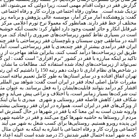
گزارش فقر در دولت اقدام مهمی است، زیرا دولتی که می‌شنود، اقدام 
نزدیک شده است. معاون رفاه اجتماعی وزارت کار و رفاه اجتماعی با اش
گفت: پژوهشکده آمار مرکز آمار، موسسه عالی پژوهش و برنامه ریزی 
مختلف از خط فقر دارند. همانطور که معمولا نرخ تورم اعلامی مرکز 
غیرقابل انکار و حائز اهمیت وجود دارد اظهار کرد: نخست آنکه خوشبخت
است در بسیاری نقاط کشور زیرساخت‌های ضروری را ایجاد کند. مردم 
البته در مناطقی چون سیستان و بلوچستان فقر زیرساختی یا فقر چند
ایران فقر درآمدی بیشتر از فقر چندبعدی یا فقر زیرساختی است. آمارها 
طریق این زیرساخت‌ها درآمد کسب کنند، بنابراین شاهد مهاجرت از رو
تاکید بر اینکه مبارزه با فقر در کشور “نرم افزاری” است گفت : این
نمی‌تواند از زیرساخت‌های ایجاد شده استفاده کند. مطالعات ما نشان
تهران اتفاق افتاده و در سایر استان‌ها به طور کامل تعمیم نیافته 
مقررات عامل اصلی ایجاد فقر در ایران است گفت: شواهد بین المللی 
اقشار کم درآمد بتوانند قابلیت‌هایشان را به فعل برسانند. به عنوان م
ثبت شرکت‌ها بسیار زمانبر است، یا اختلاف و نزاعی پیش می‌آید و 
شکاف فقر/ کاهش فاصله فقر روستایی و شهری میدری با بیان اینکه
از ویژگی‌های فقر در ایران است. همواره در ایران فقر روستایی بیشت
وارونه شدن است به این معنا که یا فقر در شهرها در حال گسترش ا
مردم از روستاها به حاشیه شهرها کوچ می‌کنند و فقر در حاشیه شهرها
این پدیده روبرو هستیم. روستایی‌ها برای کسب شغل به شهر می آیند و
که به شهر آمده احتمال فقیر شدنش 25 د