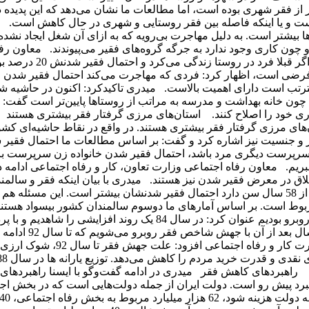
ر از فقر شهری بوده است، اما مطالعات ما نشان می‌دهد که این پدیده 
ست و یا اینکه فاصله بین فقر روستایی و شهری در حال کاهش است. و
 بیشتر است. به دلیل مهاجرت بی‌رویه که به ازای آن شغل ایجاد نشده
 چون کاری وجود ندارد به جرگه گروه‌های فقیر می‌پیوندند. معاون رف
اجتماعی وزارت کار و رفاه اجتماعی با اشاره به اینکه به عنوان مثال اگر
رصد شده است البته اعداد فرضی است، اظهار کرد: فردی که مهاجرت می‌کند احتمال فقیر شدن 
ترتب است دارای اهمیت بالاست. میدری تاکیدکرد: اکنون در حاشیه ش
ون خانه بهداشت و مدرسه به مراتب از روستاها پایین‌تر است گفت: 
ری خود را اصلاح کنند. استان‌های مرزی گرفتار فقر بیشتری هستند 
‌های مرزی گرفتار فقر بیشتری هستند. در واقع در نقاط حاشیه‌ای کشو
ر و جنسیت نیز اشاره کرد و گفت: بر اساس مطالعات ما احتمال فقیر 
 سرپرست دیگری مرد باشد، احتمال فقیر شدن خانواده زن سرپرست بال
یم. معاون رفاه اجتماعی وزارت تعاون، کار و رفاه اجتماعی ادامه دا
ق در معرض فقیر شدن نیز هستند. میدری با بیان اینکه فقر و سالمند
با یکدیگر در ارتباط هستند گفت: خانواده‌هایی که سرپرست آنها بیشتر از 58 سال سن دارد احتمال فقیر شدنشان بیشتر است. این مسئ
ربوط است. بر اساس آمارهای ما دوسوم سالمندان کشور بیسواد هست
ادامه ضمن اشاره به اینکه طی سال‌های 74 تا 84 با روند کاهشی فقر روبرو بودیم عنوان کرد: در سال 84 یک روند افزایشی را 
یارانه نقدی در سال 88 به مدت یکسال فقر روند کاهشی م
سال 93 فقر اندکی کاهش پیدا کرده است. معاون رفاه اجتماعی وزارت کار و رفاه ا
. راهبردهای کاهش فقر میدری در ادامه گفت‌وگو با ایسنا راهبردهای 
برد پیش رو است. دولت ایران از جمله دولت‌هایی است که در بخش اج