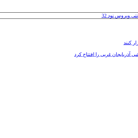
تی ویروس نود 32
ر کنند
 آذربایجان غربی را افتتاح کرد