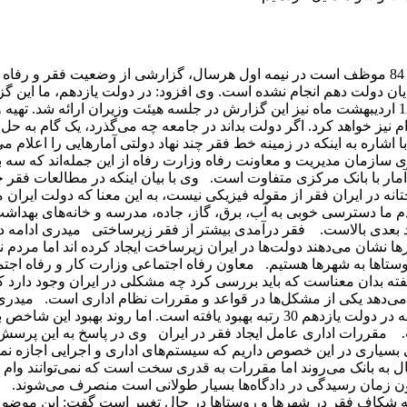
احمد میدری با بیان اینکه وزارت رفاه بر اساس آیین‌نامه مصوب سال 84 موظف است در نیمه اول هرسال، گزارشی از وضعیت فقر
 به مسئولان کشور ارائه کند اظهار کرد: این کار از سال 84 تا پایان دولت دهم انجام نشده است. وی افزود: در دولت یازدهم، م
هر سال برای مسئولان ارسال کرده‌ایم. در جلسه روز یکشنبه مورخ 12 اردیبهشت ماه نیز این گزارش در جلسه هیئت وزیران ارائه شد. ته
نیز خواهد کرد. اگر دولت بداند در جامعه چه می‌گذرد، یک گام به حل
اره به اینکه در زمینه خط فقر چند نهاد دولتی آمارهایی را اعلام می‌
سازمان مدیریت و معاونت رفاه وزارت رفاه از این جمله‌اند که سه ب
آمار با بانک مرکزی متفاوت است. وی با بیان اینکه در مطالعات فقر 
انه در ایران فقر از مقوله فیزیکی نیست، به این معنا که دولت ایران
ما دسترسی خوبی به آب، برق، گاز، جاده، مدرسه و خانه‌های بهداشت 
 بعدی بالاست. فقر درآمدی بیشتر از فقر زیرساختی میدری ادامه داد
نشان می‌دهند دولت‌ها در ایران زیرساخت‌ ایجاد کرده اند اما مردم نمی
ستاها به شهرها هستیم. معاون رفاه اجتماعی وزارت کار و رفاه اجتم
 گفته بدان معناست که باید بررسی کرد چه مشکلی در ایران وجود دارد 
 می‌دهد یکی از مشکل‌ها در قواعد و مقررات نظام اداری است. میدری ا
در شاخص‌های نظام اداری تا دولت دهم رتبه 150 را داشتیم که این رتبه در دولت یازدهم 30 رتبه بهبود یافته است. اما روند بهب
است. مقررات اداری عامل ایجاد فقر در ایران وی در پاسخ به این پرسش
بسیاری در این خصوص داریم که سیستم‌های اداری و اجرایی اجازه نمی
ثال به بانک می‌روند اما مقررات به قدری سخت است که نمی‌توانند وام بگ
چون زمان رسیدگی در دادگاه‌ها بسیار طولانی است منصرف می‌شوند. 
 شکاف فقر در شهرها و روستاها در حال تغییر است گفت: این موضوع