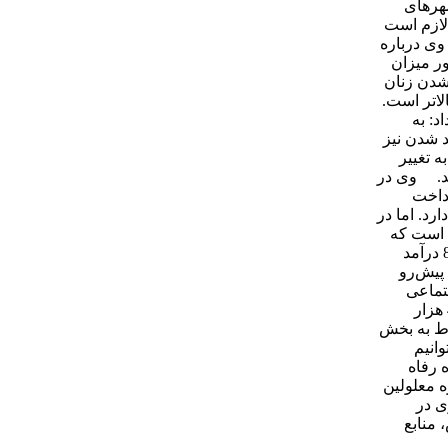
هرهای
لازم است
وی درباره
ر میزان
شدن زنان
اتر است.
د: به
 شدن نیز
له هم به تغییر
ند. وی در
شاهدیم و با پرداخت
ی‌یابد اما سال بعد از آن با جهش شاخص فقر روبرو می‌شویم که تا سال 92 ادامه دارد. اما در
جتماعی افزود: علت جهش فقر تا سال 92، شوک ارزی است که
به کشور وارد شد. شوک ارزی و افزایش تورم در سال 89 اثر یارانه‌های نقدی و قدرت خرید مردم را کاهش می‌دهد. توزیع یارانه ها در سال 88 درآمد
پیش‌رو
تماعی
بسیار هزینه می‌کند. از 307 هزار میلیارد تومانی که قرار است در بودجه دولت هزینه شود، 62 هزار میلیارد مربوط به بخش رفاه اجتماعی، 40 هزار
عالی و 40 هزار میلیارد تومان مربوط به بخش
انیم
 رفاه
ه معلولین
ی در
 منابع