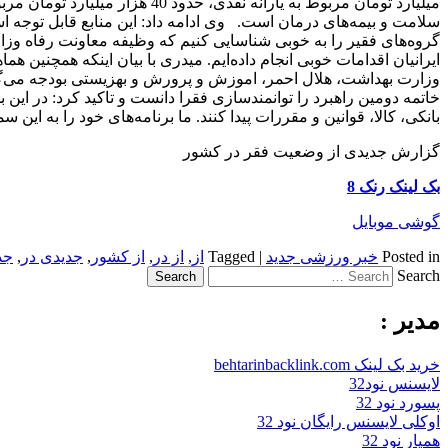
سلامت و بیمه‌های درمان است. وی ادامه داد: این منابع قابل توجه است
گروه‌های فقیر را به خوبی شناسایی کنیم که وظیفه معاونت رفاه وزارت
ایرانیان اقدامات خوبی انجام داده‌ایم. میدری با بیان اینکه همچنین
وزارت بهداشت، هلال احمر، اموزش و پرورش و بهزیستی بودجه می‌گیرن
خاتمه دومین راهبرد را توانمندسازی فقرا دانست و تاکید کرد: در این
بانکی، کالا، قوانین و مقررات پیدا کنند. ما برنامه‌های خود را به این 
گزارش جدیدی از وضعیت فقر در کشور
بک لینک رنک 8
گوشی موبایل
Posted in
خبر ورزشی جدید
|
Tagged
از
,
از در
,
از کشور
,
جدیدی در
,
جد
Search
مدیر :
خرید بک لینک behtarinbacklink.com
لایسنس نود32
پسورد نود 32
اوکلی لایسنس رایگان نود 32
همیار نود 32