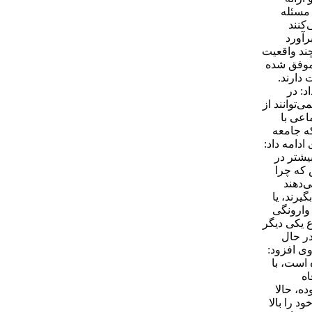
 مسئله
کنند
رآورد
چند واقعیت
 موفق شده
دارند.
: در
‌توانند از
اعی با
که جامعه
دامه داد:
ود این شاخص بیشتر در
 که چرا
‌دهند
یرند، یا
وارونگی
 یکی دیگر
در حال
ی افزود:
 است، با
اه
 قبلا فرد در روستا زندگی می‌کرد و احتمال فقیر شدنش 20 درصد بوده، حالا
خود را بالا