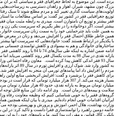
برده است. این موضوع به لحاظ جغرافیای فقر و سیاستی که بر آن م
بزرگ چون مشهد، شیراز، اهواز و زاهدان دسترسی به زیرساخت‌هایی چ
اولویت‌های سیاست گذاری تغییر کند و مردم مطلع شوند تا سبک رفتا
توزیع جغرافیایی فقر در کشور نیز گفت: بر اساس مطالعات ما استان
فقر بیشتر و توزیع آن نامتوازن است. میدری به رابطه مثبت میان فق
بیشتر است. اگر دوخانواده را در نظر بگیریم که سرپرست یکی زن و
به همین علت باید چترحمایتی خود را به سمت زنان سرپرست خانوار ببر
همین خاطر طلاق احتمال فقر را افزایش می‌دهد و زنان در معرض طلا
ساختارهای خانوادگی و هم به بیسوادی و کاهش توانمندی جسمانی م
مردم را افزایش داد اما پیامدهای تورمی آن منجر به افزایش فقر شد
برای کاهش فقر را برشمرد و گفت: افزایش اثربخشی منابع اولین راه
سلامت و بیمه‌های درمان است. وی ادامه داد: این منابع قابل توجه است
گروه‌های فقیر را به خوبی شناسایی کنیم که وظیفه معاونت رفاه وزارت
ایرانیان اقدامات خوبی انجام داده‌ایم. میدری با بیان اینکه همچنین
وزارت بهداشت، هلال احمر، اموزش و پرورش و بهزیستی بودجه می‌گیرن
خاتمه دومین راهبرد را توانمندسازی فقرا دانست و تاکید کرد: در این
بانکی، کالا، قوانین و مقررات پیدا کنند. ما برنامه‌های خود را به این 