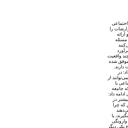
 و رفاه اجتماعی
ا این گزارشات را
یه و ارائه
 مسئله
کنند
رآورد
چند واقعیت
 موفق شده
دارند.
: در
‌توانند از
اعی با
که جامعه
دامه داد:
ود این شاخص بیشتر در
 که چرا
‌دهند
یرند، یا
وارونگی
 یکی دیگر