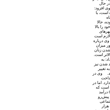
در حال
ی افزود:
 است، با
اه
 قبلا فرد در روستا زندگی می‌کرد و احتمال فقیر شدنش 20 درصد بوده، حالا
خود را بالا
هرهای
لازم است
وی درباره
ر میزان
شدن زنان
اتر است.
د: به
 شدن نیز
له هم به تغییر
ند. وی در
شاهدیم و با پرداخت
ی‌یابد اما سال بعد از آن با جهش شاخص فقر روبرو می‌شویم که تا سال 92 ادامه دارد. اما در
جتماعی افزود: علت جهش فقر تا سال 92، شوک ارزی است که
به کشور وارد شد. شوک ارزی و افزایش تورم در سال 89 اثر یارانه‌های نقدی و قدرت خرید مردم را کاهش می‌دهد. توزیع یارانه ها در سال 88 درآمد
پیش‌رو
تماعی
بسیار هزینه می‌کند. از 307 هزار میلیارد تومانی که قرار است در بودجه دولت هزینه شود، 62 هزار میلیارد مربوط به بخش رفاه اجتماعی، 40 هزار