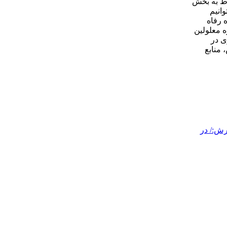
عالی و 40 هزار میلیارد تومان مربوط به بخش
انیم
 رفاه
ه معلولین
ی در
 منابع
ش:/ در