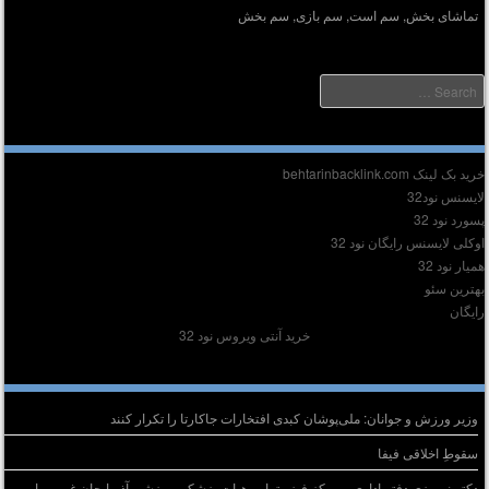
تماشای بخش
,
سم است
,
سم بازی
,
سم بخش
Searc
دیر :
ید بک لینک behtarinbacklink.com
ایسنس نود32
سورد نود 32
وکلی لایسنس رایگان نود 32
میار نود 32
هترین سئو
ایگان
خرید آنتی ویروس نود 32
وشته‌های تازه
وزیر ورزش و جوانان: ملی‌پوشان کبدی افتخارات جاکارتا را تکرار کنند
سقوطِ اخلاقی فیفا
دکتر نوروزی دفتر اداری و مرکز فیزیوتراپی هیات پزشکی ورزشی آذربایجان غربی را