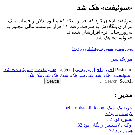
«سوئیفت» هک شد
سوئیفت اذعان کرد که بعد از اینکه ۸۱ میلیون دلار از حساب بانک
مرکزی بنگلادش به سرقت رفت ۱۱ هزار موسسه مالی مجبور به
به‌روزرسانی نرم‌افزارشان شده‌اند.
«سوئیفت» هک شد
یوزرنیم و پسورد نود 32 ورژن 9
موزیک سرا
Posted in
آخرین اخبار ورزشی
|
Tagged
«سوئیفت»
,
«سوئیفت» شد
,
«سوئیفت» هک
,
شد شد
,
شد هک
,
شد/
,
هک شد
,
هک هک
Search
مدیر :
خرید بک لینک behtarinbacklink.com
لایسنس نود32
پسورد نود 32
اوکلی لایسنس رایگان نود 32
همیار نود 32