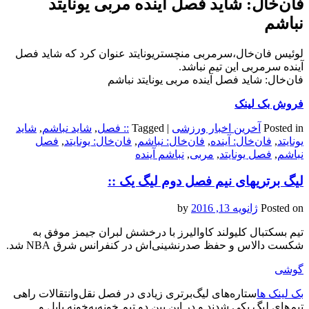
فان‌خال: شاید فصل آینده مربی یونایتد
نباشم
لوئیس فان‌خال،‌سرمربی منچستریونایتد عنوان کرد که شاید فصل
آینده سرمربی این تیم نباشد.
فان‌خال: شاید فصل آینده مربی یونایتد نباشم
فروش بک لینک
Posted in
آخرین اخبار ورزشی
|
Tagged
:: فصل
,
شاید نباشم
,
شاید
یونایتد
,
فان‌خال: آینده
,
فان‌خال: نباشم
,
فان‌خال: یونایتد
,
فصل
نباشم
,
فصل یونایتد
,
مربی
,
نباشم آینده
لیگ برتریهای نیم فصل دوم لیگ یک ::
Posted on
ژانویه 13, 2016
by
تیم بسکتبال کلیولند کاوالیرز با درخشش لبران جیمز موفق به
شکست دالاس و حفظ صدرنشینی‌اش در کنفرانس شرق NBA شد.
گوشی
بک لینک ها
ستاره‌های لیگ‌برتری زیادی در فصل نقل‌وانتقالات راهی
تیم‌های لیگ یکی شدند و در این بین دو تیم خونه‌به‌خونه بابل و