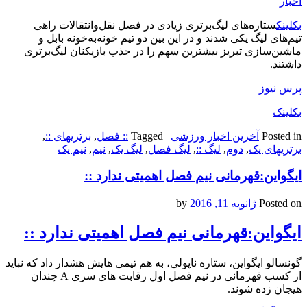
اخبار
بکلینک
ستاره‌های لیگ‌برتری زیادی در فصل نقل‌وانتقالات راهی
تیم‌های لیگ یکی شدند و در این بین دو تیم خونه‌به‌خونه بابل و
ماشین‌سازی تبریز بیشترین سهم را در جذب بازیکنان لیگ‌برتری
داشتند.
پرس نیوز
بکلینک
Posted in
آخرین اخبار ورزشی
|
Tagged
:: فصل
,
برتریهای ::
,
برتریهای یک
,
دوم
,
لیگ ::
,
لیگ فصل
,
لیگ یک
,
نیم
,
نیم یک
ایگواین:قهرمانی نیم فصل اهمیتی ندارد ::
Posted on
ژانویه 11, 2016
by
ایگواین:قهرمانی نیم فصل اهمیتی ندارد ::
گونسالو ایگواین، ستاره ناپولی، به هم تیمی هایش هشدار داد که نباید
از کسب قهرمانی در نیم فصل اول ‏رقابت های سری ‏A‏ چندان
هیجان زده شوند.‏