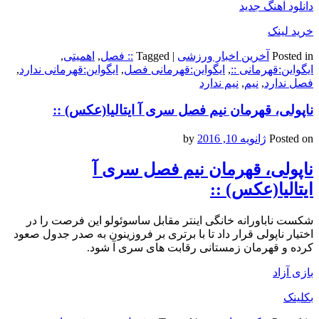
دانلود آهنگ جدید
خرید لینک
Posted in
آخرین اخبار ورزشی
|
Tagged
:: فصل
,
اهمیتی
,
ایگواین:قهرمانی ::
,
ایگواین:قهرمانی فصل
,
ایگواین:قهرمانی ندارد
,
فصل ندارد
,
نیم
,
نیم ندارد
ناپولی، قهرمان نیم فصل سری آ ایتالیا(عکس) ::
Posted on
ژانویه 10, 2016
by
ناپولی، قهرمان نیم فصل سری آ
ایتالیا(عکس) ::
شکست ناباورانه خانگی اینتر مقابل ساسوئولو این فرصت را در
اختیار ناپولی قرار داد تا با برتری بر فروزینون به صدر جدول صعود
کرده و قهرمان زمستانی رقابت های سری آ شود.
بازی آزاد
بکلینک