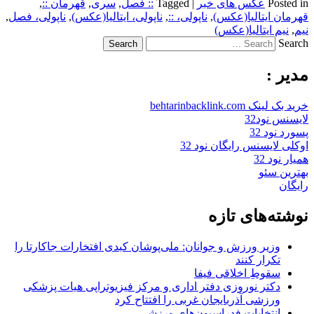
Posted in
عکس های خبر
|
Tagged
:: فصل
,
سری
,
قهرمان ::
,
قهرمان ایتالیا(عکس)
,
ناپولی، ::
,
ناپولی، ایتالیا(عکس)
,
ناپولی، فصل
,
نیم
,
نیم ایتالیا(عکس)
Search
مدیر :
خرید بک لینک behtarinbacklink.com
لایسنس نود32
پسورد نود 32
اوکلی لایسنس رایگان نود 32
همیار نود 32
بهترین سئو
رایگان
نوشته‌های تازه
وزیر ورزش و جوانان: ملی‌پوشان کبدی افتخارات جاکارتا را
تکرار کنند
سقوطِ اخلاقی فیفا
دکتر نوروزی دفتر اداری و مرکز فیزیوتراپی هیات پزشکی
ورزشی آذربایجان غربی را افتتاح کرد
انتخابات فدراسیون‌های ورزشی