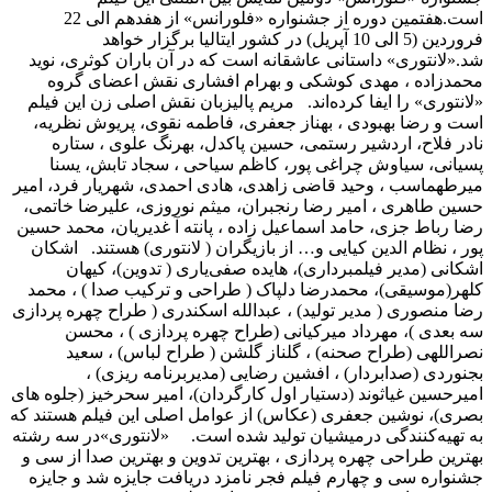
است.هفتمین دوره از جشنواره «فلورانس» از هفدهم الی 22
فروردین (5 الی 10 آپریل) در کشور ایتالیا برگزار خواهد
شد.«لانتوری» داستانی عاشقانه است که در آن باران کوثری، نوید
محمدزاده ، مهدی کوشکی و بهرام افشاری نقش اعضای گروه
«لانتوری» را ایفا کرده‌اند. مریم پالیزبان نقش اصلی زن این فیلم
است و رضا بهبودی ، بهناز جعفری، فاطمه نقوی، پریوش نظریه،
نادر فلاح، اردشیر رستمی، حسین پاکدل، بهرنگ علوی ، ستاره
پسیانی، سیاوش چراغی پور، کاظم سیاحی ، سجاد تابش، یسنا
میرطهماسب ، وحید قاضی زاهدی، هادی احمدی، شهریار فرد، امیر
حسین طاهری ، امیر رضا رنجبران، میثم نوروزی، علیرضا خاتمی،
رضا رباط جزی، حامد اسماعیل زاده ، پانته آ غدیریان، محمد حسین
پور ، نظام الدین کیایی و… از بازیگران ( لانتوری) هستند. اشکان
اشکانی (مدیر فیلمبرداری)، هایده صفی‌یاری ( تدوین)، کیهان
کلهر(موسیقی)، محمدرضا دلپاک ( طراحی و ترکیب صدا ) ، محمد
رضا منصوری ( مدیر تولید) ، عبدالله اسکندری ( طراح چهره پردازی
سه بعدی )، مهرداد میرکیانی (طراح چهره پردازی ) ، محسن
نصراللهی (طراح صحنه) ، گلناز گلشن ( طراح لباس) ، سعید
بجنوردی (صدابردار) ، افشین رضایی (مدیربرنامه ریزی) ،
امیرحسین غیاثوند (دستیار اول کارگردان)، امیر سحرخیز (جلوه های
بصری)، نوشین جعفری (عکاس) از عوامل اصلی این فیلم هستند که
به تهیه‌کنندگی درمیشیان تولید شده است. «لانتوری»در سه رشته
بهترین طراحی چهره پردازی ، بهترین تدوین و بهترین صدا از سی و
جشنواره سی و چهارم فیلم فجر نامزد دریافت جایزه شد و جایزه