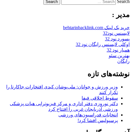
Search
مدیر :
خرید بک لینک behtarinbacklink.com
لایسنس نود32
پسورد نود 32
اوکلی لایسنس رایگان نود 32
همیار نود 32
بهترین سئو
رایگان
نوشته‌های تازه
وزیر ورزش و جوانان: ملی‌پوشان کبدی افتخارات جاکارتا را
تکرار کنند
سقوطِ اخلاقی فیفا
دکتر نوروزی دفتر اداری و مرکز فیزیوتراپی هیات پزشکی
ورزشی آذربایجان غربی را افتتاح کرد
انتخابات فدراسیون‌های ورزشی
پرسپولیس افشا کرد!