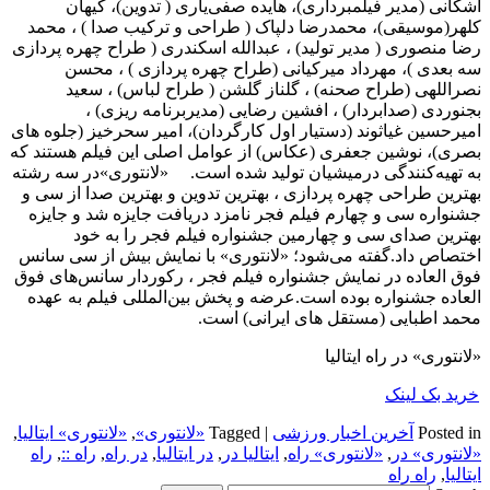
اشکانی (مدیر فیلمبرداری)، هایده صفی‌یاری ( تدوین)، کیهان
کلهر(موسیقی)، محمدرضا دلپاک ( طراحی و ترکیب صدا ) ، محمد
رضا منصوری ( مدیر تولید) ، عبدالله اسکندری ( طراح چهره پردازی
سه بعدی )، مهرداد میرکیانی (طراح چهره پردازی ) ، محسن
نصراللهی (طراح صحنه) ، گلناز گلشن ( طراح لباس) ، سعید
بجنوردی (صدابردار) ، افشین رضایی (مدیربرنامه ریزی) ،
امیرحسین غیاثوند (دستیار اول کارگردان)، امیر سحرخیز (جلوه های
بصری)، نوشین جعفری (عکاس) از عوامل اصلی این فیلم هستند که
به تهیه‌کنندگی درمیشیان تولید شده است. «لانتوری»در سه رشته
بهترین طراحی چهره پردازی ، بهترین تدوین و بهترین صدا از سی و
جشنواره سی و چهارم فیلم فجر نامزد دریافت جایزه شد و جایزه
بهترین صدای سی و چهارمین جشنواره فیلم فجر را به خود
اختصاص داد.گفته می‌شود؛ «لانتوری» با نمایش بیش از سی سانس
فوق العاده در نمایش جشنواره فیلم فجر ، رکوردار سانس‌های فوق
العاده جشنواره بوده است.عرضه و پخش بین‌المللی فیلم به عهده
محمد اطبایی (مستقل های ایرانی) است.
«لانتوری» در راه ایتالیا
خرید بک لینک
Posted in
آخرین اخبار ورزشی
|
Tagged
«لانتوری»
,
«لانتوری» ایتالیا
,
«لانتوری» در
,
«لانتوری» راه
,
ایتالیا در
,
در ایتالیا
,
در راه
,
راه ::
,
راه
ایتالیا
,
راه راه