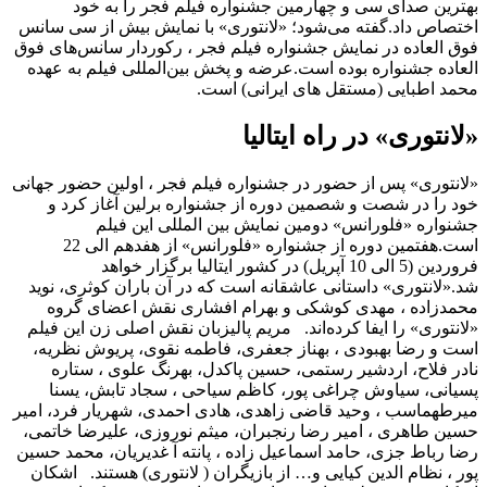
بهترین صدای سی و چهارمین جشنواره فیلم فجر را به خود
اختصاص داد.گفته می‌شود؛ «لانتوری» با نمایش بیش از سی سانس
فوق العاده در نمایش جشنواره فیلم فجر ، رکوردار سانس‌های فوق
العاده جشنواره بوده است.عرضه و پخش بین‌المللی فیلم به عهده
محمد اطبایی (مستقل های ایرانی) است.
«لانتوری» در راه ایتالیا
«لانتوری» پس از حضور در جشنواره فیلم فجر ، اولین حضور جهانی
خود را در شصت و شصمین دوره از جشنواره برلین آغاز کرد و
جشنواره «فلورانس» دومین نمایش بین المللی این فیلم
است.هفتمین دوره از جشنواره «فلورانس» از هفدهم الی 22
فروردین (5 الی 10 آپریل) در کشور ایتالیا برگزار خواهد
شد.«لانتوری» داستانی عاشقانه است که در آن باران کوثری، نوید
محمدزاده ، مهدی کوشکی و بهرام افشاری نقش اعضای گروه
«لانتوری» را ایفا کرده‌اند. مریم پالیزبان نقش اصلی زن این فیلم
است و رضا بهبودی ، بهناز جعفری، فاطمه نقوی، پریوش نظریه،
نادر فلاح، اردشیر رستمی، حسین پاکدل، بهرنگ علوی ، ستاره
پسیانی، سیاوش چراغی پور، کاظم سیاحی ، سجاد تابش، یسنا
میرطهماسب ، وحید قاضی زاهدی، هادی احمدی، شهریار فرد، امیر
حسین طاهری ، امیر رضا رنجبران، میثم نوروزی، علیرضا خاتمی،
رضا رباط جزی، حامد اسماعیل زاده ، پانته آ غدیریان، محمد حسین
پور ، نظام الدین کیایی و… از بازیگران ( لانتوری) هستند. اشکان