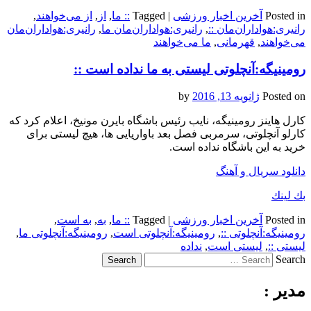
Posted in
آخرین اخبار ورزشی
|
Tagged
:: ما
,
از
,
از می‌خواهند
,
رانیری:هواداران‌مان ::
,
رانیری:هواداران‌مان ما
,
رانیری:هواداران‌مان
می‌خواهند
,
قهرمانی
,
ما می‌خواهند
رومینیگه:آنچلوتی لیستی به ما نداده است ::
Posted on
ژانویه 13, 2016
by
کارل هاینز رومینیگه، نایب رئیس باشگاه بایرن مونیخ، اعلام کرد که
کارلو آنچلوتی، سرمربی فصل بعد ‏باواریایی ها، هیچ لیستی برای
خرید به این باشگاه نداده است.‏
دانلود سریال و آهنگ
بك لينك
Posted in
آخرین اخبار ورزشی
|
Tagged
:: ما
,
به
,
به است
,
رومینیگه:آنچلوتی ::
,
رومینیگه:آنچلوتی است
,
رومینیگه:آنچلوتی ما
,
لیستی ::
,
لیستی است
,
نداده
Search
مدیر :