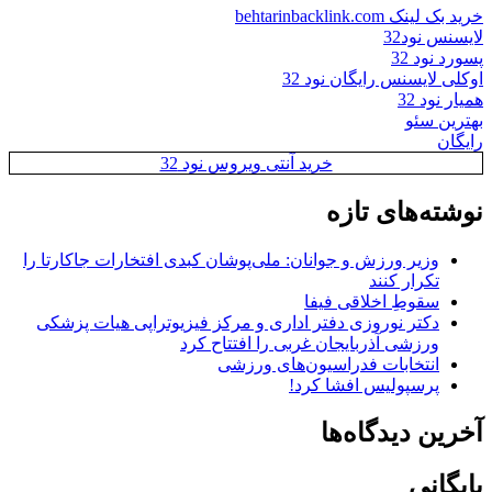
خرید بک لینک behtarinbacklink.com
لایسنس نود32
پسورد نود 32
اوکلی لایسنس رایگان نود 32
همیار نود 32
بهترین سئو
رایگان
خرید آنتی ویروس نود 32
نوشته‌های تازه
وزیر ورزش و جوانان: ملی‌پوشان کبدی افتخارات جاکارتا را
تکرار کنند
سقوطِ اخلاقی فیفا
دکتر نوروزی دفتر اداری و مرکز فیزیوتراپی هیات پزشکی
ورزشی آذربایجان غربی را افتتاح کرد
انتخابات فدراسیون‌های ورزشی
پرسپولیس افشا کرد!
آخرین دیدگاه‌ها
بایگانی