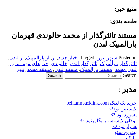
منبع خبر:
طبقه بندی:
مستند تاثثرگذار از محمد خالوندی قهرمان
پارالمپیک لندن
Posted in
سپهر نیوز
|
Tagged
اخبار جدید
,
از
,
از پارالمپیک
,
از لندن
,
تاثثرگذار پارالمپیک
,
تاثثرگذار لندن
,
خالوندی
,
خبر های مهم امروز
,
لندن محمد
,
مستند پارالمپیک
,
مستند لندن
,
مستند محمد
,
نیوز
Search
مدیر :
خرید بک لینک behtarinbacklink.com
لایسنس نود32
پسورد نود 32
اوکلی لایسنس رایگان نود 32
همیار نود 32
بهترین سئو
رایگان