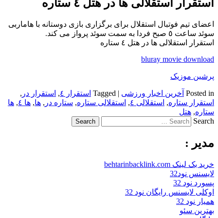
استقرار استقلالی ها در هتل ٤ ستاره
اعضای تیم فوتبال استقلال برای برگزاری بازی دوستانه با هاماربی
سوئد ساعت ٥ صبح فردا به سمت سوئد پرواز می کند.
استقرار استقلالی ها در هتل ٤ ستاره
bluray movie download
پرشین موزیک
Posted in
آخرین اخبار ورزشی
|
Tagged
استقرار ٤
,
استقرار در
,
استقرار ستاره
,
استقلالی ٤
,
استقلالی ستاره
,
ستاره در
,
ها
,
ها ٤
,
ها
ستاره
,
هتل
Search
مدیر :
خرید بک لینک behtarinbacklink.com
لایسنس نود32
پسورد نود 32
اوکلی لایسنس رایگان نود 32
همیار نود 32
بهترین سئو