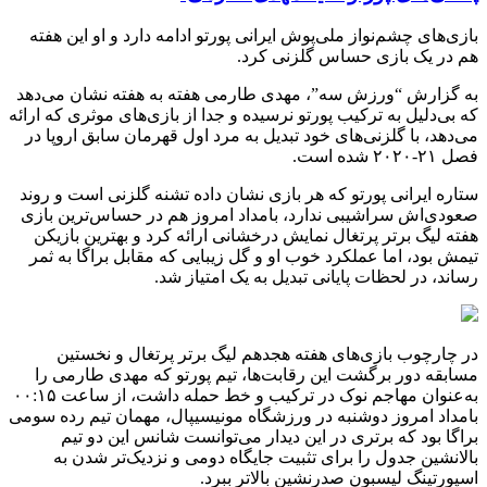
بازی‌های چشم‌نواز ملی‌پوش ایرانی پورتو ادامه دارد و او این هفته
هم در یک بازی حساس گلزنی کرد.
به گزارش “ورزش سه”، مهدی طارمی هفته به هفته نشان می‌دهد
که بی‌دلیل به ترکیب پورتو نرسیده و جدا از بازی‌های موثری که ارائه
می‌دهد، با گلزنی‌های خود تبدیل به مرد اول قهرمان سابق اروپا در
فصل ۲۱-۲۰۲۰ شده است.
ستاره ایرانی پورتو که هر بازی نشان داده تشنه گلزنی است و روند
صعودی‌اش سراشیبی ندارد، بامداد امروز هم در حساس‌ترین بازی
هفته لیگ برتر پرتغال نمایش درخشانی ارائه کرد و بهترین بازیکن
تیمش بود، اما عملکرد خوب او و گل زیبایی که مقابل براگا به ثمر
رساند، در لحظات پایانی تبدیل به یک امتیاز شد.
در چارچوب بازی‌های هفته هجدهم لیگ برتر پرتغال و نخستین
مسابقه دور برگشت این رقابت‌ها، تیم پورتو که مهدی طارمی را
به‌عنوان مهاجم نوک در ترکیب و خط حمله داشت، از ساعت ۰۰:۱۵
بامداد امروز دوشنبه در ورزشگاه مونیسیپال، مهمان تیم رده سومی
براگا بود که برتری در این دیدار می‌توانست شانس این دو تیم
بالانشین جدول را برای تثبیت جایگاه دومی و نزدیک‌تر شدن به
اسپورتینگ لیسبون صدرنشین بالاتر ببرد.