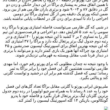
تا همین اتفاق منجر به پیشتازی براگا در این دیدار خانگی و زدن دو
گل در دقایق ۸۷ و ۴+۹۰ شود و برتری یاران طارمی هم از بین برود.
ضمن اینکه پورتو یک دقیقه پس از گل تساوی براگا نیز دومین
اخراجی را داد تا امیدی برای زدن گل در لحظات پایانی نداشته باشد.
در شبی که گل طارمی می‌توانست فاصله امتیازی پورتو با براگا رده
سومی را به عدد ۵ افزایش دهد، دو اخراجی و فرصت‌سوزی این تیم
کار را به تساوی ۲ بر ۲ کشید تا این نتیجه پورتو را ۴۰ امتیازی و در
رتبه دوم جدول لیگ برتر پرتغال نگه دارد و براگا را ۳۷ امتیازی کند
که این نتیجه بهترین اتفاق برای اسپورتینگ لیسبون صدرنشین و ۴۵
امتیازی بود چراکه آنها هنوز یک بازی کمتر دارند و می‌توانند با برتری
در دیدار فردا شب مقابل ویسنته به قهرمانی نزدیک‌تر شوند.
با وجود نتیجه نه چندان مطلوبی که برای پورتو رقم خورد، اما مهدی
طارمی توانست هشتمین گل این فصل خود را برابر براگا به ثمر
رساند؛ تیمی که فصل گذشته هم برابر آن درخشید و توانست گلزنی
کند و پنالتی بگیرد.
ملی‌پوش ایرانی پورتو با گلزنی مقابل براگا تعداد گل‌های این فصل
خود را به عدد ۸ رساند تا به همراه سرجیو اولیویرا در رده دوم جدول
برترین گلزنان لیگ برتر پرتغال قرار بگیرد و فاصله خود با پدرو
گونکالوس، بازیکن ۱۴ گله اسپورتینگ لیسبون را کمتر کند.