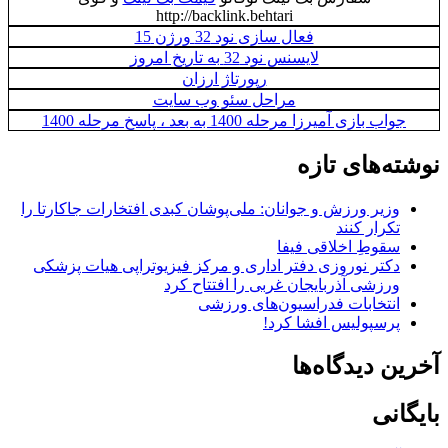
http://backlink.behtari
فعال سازی نود 32 ورژن 15
لایسنس نود 32 به تاریخ امروز
رپورتاژ ارزان
مراحل سئو وب سایت
جواب بازی آمیرزا مرحله 1400 به بعد ، پاسخ مرحله 1400
نوشته‌های تازه
وزیر ورزش و جوانان: ملی‌پوشان کبدی افتخارات جاکارتا را
تکرار کنند
سقوطِ اخلاقی فیفا
دکتر نوروزی دفتر اداری و مرکز فیزیوتراپی هیات پزشکی
ورزشی آذربایجان غربی را افتتاح کرد
انتخابات فدراسیون‌های ورزشی
پرسپولیس افشا کرد!
آخرین دیدگاه‌ها
بایگانی