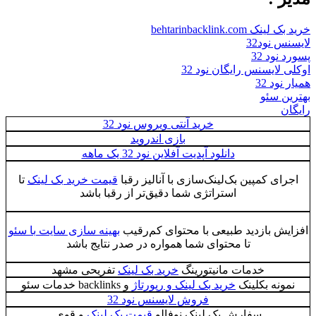
خرید بک لینک behtarinbacklink.com
لایسنس نود32
پسورد نود 32
اوکلی لایسنس رایگان نود 32
همیار نود 32
بهترین سئو
رایگان
خرید آنتی ویروس نود 32
بازی اندروید
دانلود آپدیت آفلاین نود 32 یک ماهه
اجرای کمپین بک‌لینک‌سازی با آنالیز رقبا
قیمت خرید بک لینک
تا
استراتژی شما دقیق‌تر از رقبا باشد
افزایش بازدید طبیعی با محتوای کم‌رقیب
بهینه سازی سایت با سئو
تا محتوای شما همواره در صدر نتایج باشد
خدمات مانیتورینگ
خرید بک لینک
تفریحی مشهد
نمونه بکلینک
خرید بک لینک و رپورتاژ
و backlinks خدمات سئو
فروش لایسنس نود 32
سفارش بک لینک نوفالو
قیمت بک لینک
و قوی