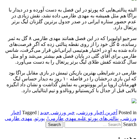
البته پنالتی‌هایی که پورتو در این فصل به دست آورده و در دیدار با
براگا هم مثل همیشه به مهدی طارمی داده نشد، نقش زیادی در
عدم حضور ستاره ایرانی در صدر جدول برترین گلزنان لیگ برتر
پرتغال دارد.
سرجیو اولیویرا که در این فصل همانند مهدی طارمی ۸ گل به ثمر
رسانده، ۵ گل خود را از روی نقطه پنالتی زده که اگر فرصت‌های
داده شده به او در اختیار هم‌تیمی ایرانی‌اش قرار می‌گرفت، شانس
طارمی برای آقای گلی در پایان فصل هم بیشتر می‌شد و او مثل
سال گذشته کفش طلای لیگ برتر پرتغال را به دست می‌آورد.
طارمی در شرایطی بهترین بازیکن تیمش در بازی مقابل براگا بود
که این بازی درخشان را در فاصله ۱۰ روز به دیدار حساس لیگ
قهرمانان اروپا برابر یوونتوس به نمایش گذاشت و نشان داد انگیزه
بالایی قبل از جدال با کریستیانو رونالدو و تیم ایتالیایی دارد.
Posted in
آخرین اخبار ورزشی
,
خبر ورزشی جدید
|
Tagged
اخبار
ورزشی
,
پنالتی‌های پورتو علیه مهدی طارمی!
,
پورتو
,
مهدی طارمی
Search
مدیر :