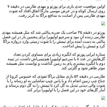
اولین موقعیت جدی بازی برای پورتو و مهدی طارمی در دقیقه ۷
روی ارسال کوتاه و در عرض موسی مارگا اتفاق افتاد که شوت
مهدی طارمی پس از اصابت به مدافع براگا به کرنر رفت.
پورتو در دقیقه ۳۵ صاحب یک ضربه پنالتی شد که مثل همیشه مهدی
طارمی زننده آن نبود و سرجیو اولیویرا برای پنجمین بار در این فصل
پنالتی به دست آمده برای تیمش را با شوت زمینی وارد دروازه براگا
کرد و تیمش را پیش انداخت.
ستاره ایرانی پورتو که انگیزه زیادی برای مساوی کردن تعداد
گل‌هایش در عدد ۸ با سرجیو اولیویرا هم‌تیمی‌اش داشت، در نیمه
دوم با انگیزه بیشتری پای به زمین گذاشت و توانست مثل همیشه
موثر ظاهر شود و گلزنی کند.
طارمی در دقیقه ۵۴ بازی مقابل براگا نفوذی که خسوس کرونا از
جناح چپ زمین انجام داد و با پاس چیپ تماشایی به او رساند را با
شوت والی دیدنی تبدیل به گل کرد تا تیمش را به گل دوم برساند و
آمار گل‌های خود در این فصل را با اولیویرا برابر کند.
پس از این گل، پورتو در دقیقه ۶۰ کرونا را بخاطر اخراج از دست داد