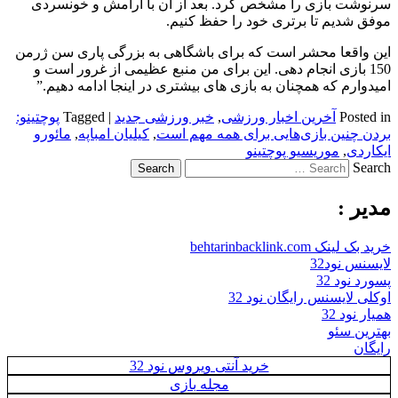
سرنوشت بازی را مشخص کرد. بعد از آن با آرامش و خونسردی
موفق شدیم تا برتری خود را حفظ کنیم.
این واقعا محشر است که برای باشگاهی به بزرگی پاری سن ژرمن
150 بازی انجام دهی. این برای من منبع عظیمی از غرور است و
امیدوارم که همچنان به بازی های بیشتری در اینجا ادامه دهیم.”
Posted in
آخرین اخبار ورزشی
,
خبر ورزشی جدید
|
Tagged
پوچتینو:
بردن چنین بازی‌هایی برای همه مهم است
,
کیلیان امباپه
,
مائورو
ایکاردی
,
موریسیو پوچتینو
Search
مدیر :
خرید بک لینک behtarinbacklink.com
لایسنس نود32
پسورد نود 32
اوکلی لایسنس رایگان نود 32
همیار نود 32
بهترین سئو
رایگان
خرید آنتی ویروس نود 32
مجله بازی