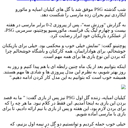
شب گذشته PSG موفق شد با گل های کیلیان امباپه و مائورو
ایکاردی تیم بحران زده مارسی را شکست دهد.
به گزارش “ورزش سه”، پس از پیروزی 2-0 برابر مارسی در هفته
بیست و چهارم لیگ یک فرانسه، مائوریسیو پوچتینو، سرمربی
PSG
،
از عملکرد بازیکنان خود ابراز رضایت کرد.
پوچتینو گفت: “نمایش خیلی خوب و محکمی بود. خیلی برای بازیکنان
خوشحالم، برای هوادارانمان، همه کارکنان و باشگاه خوشحالم چرا
که بردن این نوع بازی ها برای همه مهم است.
اینکه بتوانیم بعد از یک ماه چنین رابطه ای با هم پیدا کنیم و روز به
روز بهتر شویم، به نظرم این مدل پیروزی ها و شادی ها مهم هستند.
همیشه خوب است که بتوانیم به این مدل کار کردن ادامه دهیم.”
کیلیان امباپه، زننده گل اول
PSG
نیز پس از بازی گفت: ” ما به قصد
بردن این بازی به اینجا آمدیم. این فقط در کلام نبود. ما هر چه را که
برای بردن لازم بود، این هفته و پس از بازی با نیم ارائه دادیم، تا برای
بازی با مارسی آماده شویم.
خیلی خوب حمله کردیم و توانستیم دو گل در نیمه اول بزنیم، که