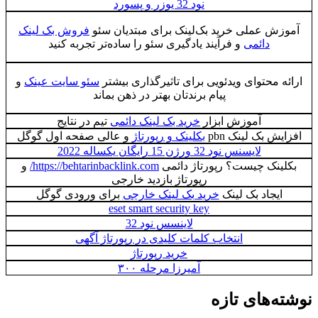
نود 32 یوزر و پسورد
آموزش عملی خرید بک‌لینک برای مبتدیان سئو
فروش بک لینک
دائمی
و فرآیند یادگیری سئو را ساده‌تر تجربه کنید
ارائه محتوای ویدئویی برای تاثیرگذاری بیشتر
سئو سایت عینک
و
پیام برندتان بهتر در ذهن بماند
آموزش ابزار
خرید بک لینک دائمی
تیم در نتایج
افزایش بک لینک pbn
بکلینک و رپورتاژ
و عالی صفحه اول گوگل
لایسنس نود 32 ورژن 15 رایگان یکساله 2022
بکلینک چیست؟ رپورتاژ دائمی
https://behtarinbacklink.com/
و
رپورتاژ بازدید خارجی
ایجاد بک لینک
خرید بک لینک خارجی
برای ورودی گوگل
eset smart security key
لاینسس نود 32
انتخاب کلمات کلیدی در رپورتاژ آگهی
خرید رپورتاژ
آمیرزا مرحله ۳۰۰
نوشته‌های تازه