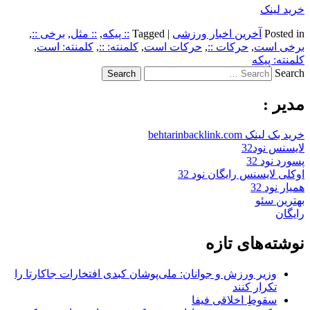
خرید لینک
Posted in
آخرین اخبار ورزشی
|
Tagged
:: پیکه
,
:: مثل
,
برخی ::
,
برخی است
,
حرکات ::
,
حرکات است
,
کلمنته: ::
,
کلمنته: است
,
کلمنته: پیکه
Search
مدیر :
خرید بک لینک behtarinbacklink.com
لایسنس نود32
پسورد نود 32
اوکلی لایسنس رایگان نود 32
همیار نود 32
بهترین سئو
رایگان
نوشته‌های تازه
وزیر ورزش و جوانان: ملی‌پوشان کبدی افتخارات جاکارتا را
تکرار کنند
سقوطِ اخلاقی فیفا