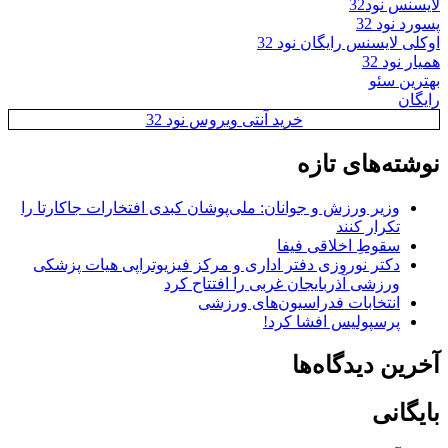
لایسنس نود32
پسورد نود 32
اوکلی لایسنس رایگان نود 32
همیار نود 32
بهترین سئو
رایگان
خرید آنتی ویروس نود 32
نوشته‌های تازه
وزیر ورزش و جوانان: ملی‌پوشان کبدی افتخارات جاکارتا را
تکرار کنند
سقوطِ اخلاقی فیفا
دکتر نوروزی دفتر اداری و مرکز فیزیوتراپی هیات پزشکی
ورزشی آذربایجان غربی را افتتاح کرد
انتخابات فدراسیون‌های ورزشی
پرسپولیس افشا کرد!
آخرین دیدگاه‌ها
بایگانی