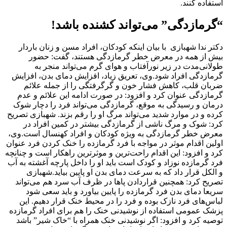
استفاده کنند.
“گرمازدگی” می‌تواند کشنده باشد!
دکتر ندا شهبازی با بیان اینکه کودکان، افراد مسن و زنان باردار
بیش از همه در معرض خطر گرمازدگی هستند، گفت: حضور
طولانی‌مدت در زیر نورآفتاب و هوای گرم می‌تواند منجر به
گرمازدگی افراد شود.وی، تعریق زیاد، افزایش دمای بدن، افزایش
ضربان قلب، کاهش فشار خون و گرگرفتگی را از جمله علائم
گرمازدگی عنوان کرد و افزود: در صورت ادامه این علائم و عدم
درمان و رسیدگی به موقع، گرمازدگی می‌تواند فرد را دچار شوک
کرده و در موارد شدید می‌تواند مرگ او را رقم بزند. شهبازی تصریح
کرد: شوک و مرگ ناشی از گرمازدگی بیشتر در کمین افراد در
معرض خطر گرمازدگی به ویژه کودکان و افراد کهنسال است.وی،
اولین اقدام موثر در مواجه با فرد گرمازده را خنک کردن فرد عنوان
کرد و افزود: این اقدام راحت‌ترین و موثرترین راهکار است و چنانچه
فرد گرمازده نوزاد و کودک است باید او را داخل پارچه آغشته به آب
و الکل قرار داد که به سرعت دمای بدن او پایین بیاید.شهبازی
تصریح کرد: همچنین قراردادن پاها در ظرف آب سرد هم می‌تواند
سریعا دمای بدن فرد گرمازده را پایین بیاورد و باید سعی شود
لباس‌های فرد نازک بوده و فرد را در محیط خنک قرار دهیم. این
پزشک عمومی استفاده از نوشیدنی خنک را هم برای افراد گرمازده
توصیه کرد و افزود: اگر نوشیدنی خنک همراه با “خاک شیر” باشد