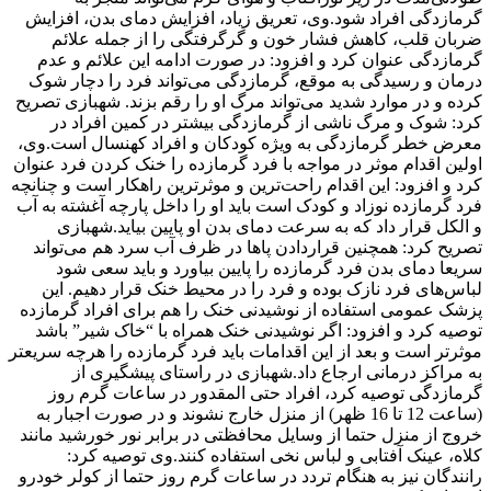
گرمازدگی افراد شود.وی، تعریق زیاد، افزایش دمای بدن، افزایش
ضربان قلب، کاهش فشار خون و گرگرفتگی را از جمله علائم
گرمازدگی عنوان کرد و افزود: در صورت ادامه این علائم و عدم
درمان و رسیدگی به موقع، گرمازدگی می‌تواند فرد را دچار شوک
کرده و در موارد شدید می‌تواند مرگ او را رقم بزند. شهبازی تصریح
کرد: شوک و مرگ ناشی از گرمازدگی بیشتر در کمین افراد در
معرض خطر گرمازدگی به ویژه کودکان و افراد کهنسال است.وی،
اولین اقدام موثر در مواجه با فرد گرمازده را خنک کردن فرد عنوان
کرد و افزود: این اقدام راحت‌ترین و موثرترین راهکار است و چنانچه
فرد گرمازده نوزاد و کودک است باید او را داخل پارچه آغشته به آب
و الکل قرار داد که به سرعت دمای بدن او پایین بیاید.شهبازی
تصریح کرد: همچنین قراردادن پاها در ظرف آب سرد هم می‌تواند
سریعا دمای بدن فرد گرمازده را پایین بیاورد و باید سعی شود
لباس‌های فرد نازک بوده و فرد را در محیط خنک قرار دهیم. این
پزشک عمومی استفاده از نوشیدنی خنک را هم برای افراد گرمازده
توصیه کرد و افزود: اگر نوشیدنی خنک همراه با “خاک شیر” باشد
موثرتر است و بعد از این اقدامات باید فرد گرمازده را هرچه سریعتر
به مراکز درمانی ارجاع داد.شهبازی در راستای پیشگیری از
گرمازدگی توصیه کرد، افراد حتی المقدور در ساعات گرم روز
(ساعت 12 تا 16 ظهر) از منزل خارج نشوند و در صورت اجبار به
خروج از منزل حتما از وسایل محافظتی در برابر نور خورشید مانند
کلاه، عینک آفتابی و لباس نخی استفاده کنند.وی توصیه کرد:
رانندگان نیز به هنگام تردد در ساعات گرم روز حتما از کولر خودرو