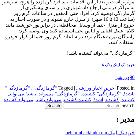
موثرتر است و بعد از این اقدامات باید فرد گرمازده را هرچه سریعتر
به مراکز درمانی ارجاع داد.شهبازی در راستای پیشگیری از
گرمازدگی توصیه کرد، افراد حتی المقدور در ساعات گرم روز
(ساعت 12 تا 16 ظهر) از منزل خارج نشوند و در صورت اجبار به
خروج از منزل حتما از وسایل محافظتی در برابر نور خورشید مانند
کلاه، عینک آفتابی و لباس نخی استفاده کنند.وی توصیه کرد:
رانندگان نیز به هنگام تردد در ساعات گرم روز حتما از کولر خودرو
استفاده کنند.
“گرمازدگی” می‌تواند کشنده باشد!
خرید بک لینک رنک 6
90ورزشی
Posted in
آخرین اخبار ورزشی
|
Tagged
“گرمازدگی”
,
“گرمازدگی”
باشد!
,
“گرمازدگی” کشنده
,
“گرمازدگی” می‌تواند
,
باشد! می‌تواند
,
کشنده
,
کشنده باشد!
,
کشنده کشنده
,
می‌تواند باشد
,
می‌تواند کشنده
Search
مدیر :
خرید بک لینک behtarinbacklink.com