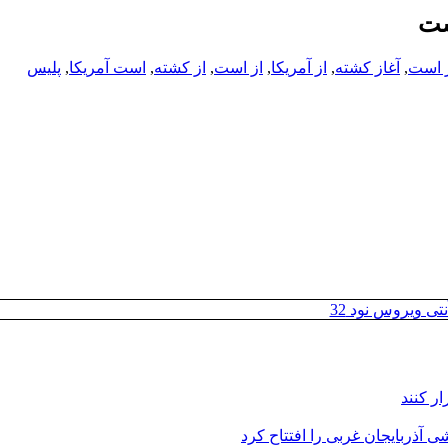
ز است
,
آغاز کشته
,
از آمریکا
,
از است
,
از کشته
,
است آمریکا
,
پلیس
تی ویروس نود 32
ر کنند
 آذربایجان غربی را افتتاح کرد