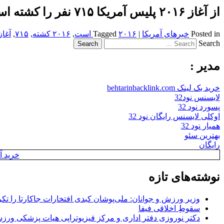
از آغاز ۲۰۱۶ پلیس آمریکا ۷۱۵ نفر را کشته است
Posted in
خبرهای آمریکا
|
۲۰۱۶ است
Tagged
,
۲۰۱۶ کشته
,
۷۱۵
,
آغا
Search
مدیر :
خرید بک لینک behtarinbacklink.com
لایسنس نود32
پسورد نود 32
اوکلی لایسنس رایگان نود 32
همیار نود 32
بهترین سئو
رایگان
خرید آن
نوشته‌های تازه
وزیر ورزش و جوانان: ملی‌پوشان کبدی افتخارات جاکارتا را تکرا
سقوطِ اخلاقی فیفا
دکتر نوروزی دفتر اداری و مرکز فیزیوتراپی هیات پزشکی ورزشی