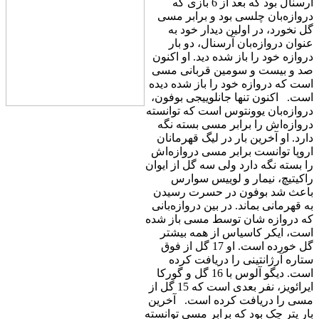
آرسنال بود که بعد از 6 بازی که
د‌ر‌وازه‌بان چلسی بود و برابر مسی
گل نخورد، در اولین دیدار خود به
عنوان د‌ر‌وازه‌بان آرسنال، دو بار
دروازه خود را باز شده دید. او اکنون
صد و بیست و سومین قربانی مسی
است که دروازه خود را باز شده دیده
است. اکنون تنها جانلوییجی بوفون،
د‌ر‌وازه‌بان یوونتوس است که توانسته
دروازه‌اش را برابر مسی بسته نگه
دارد. او آخرین بار در لیگ قهرمانان
اروپا توانست برابر مسی دروازه‌اش
را بسته نگه دارد ولی سه گل از ایوان
راکیتیچ، نیمار و لوییس سوارس
باعث شد بوفون در حسرت رسیدن
به قهرمانی بماند. در بین د‌ر‌وازه‌بانی
که دروازه شان توسط مسی باز شده
است، ایکر کاسیاس از همه بیشتر
گل خورده است. او 17 گل از فوق
ستاره آرژانتینی را دریافت کرده
است. دیگو آلوس با 16 گل و گورکا
ایرائویز، نفر بعدی است که 15 گل از
مسی را دریافت کرده است. آخرین
بار پتر چک بود که برابر مسی توانسته