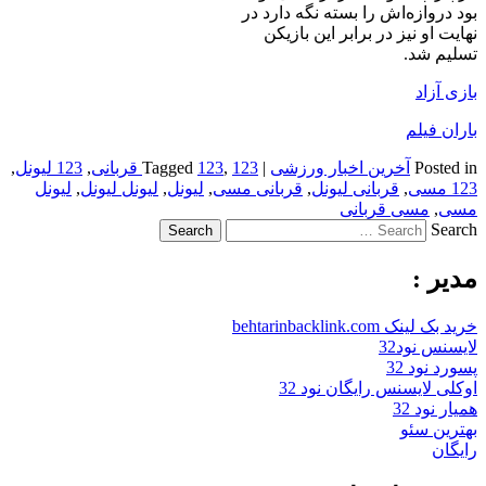
بود دروازه‌اش را بسته نگه دارد در
نهایت او نیز در برابر این بازیکن
تسلیم شد.
بازی آزاد
باران فیلم
Posted in
آخرین اخبار ورزشی
|
123 قربانی
,
123
Tagged
,
123 لیونل
,
123 مسی
,
قربانی لیونل
,
قربانی مسی
,
لیونل
,
لیونل لیونل
,
لیونل
مسی
,
مسی قربانی
Search
مدیر :
خرید بک لینک behtarinbacklink.com
لایسنس نود32
پسورد نود 32
اوکلی لایسنس رایگان نود 32
همیار نود 32
بهترین سئو
رایگان