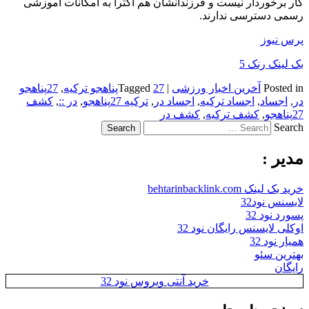
کار برخوردار نیست و فرزندانشان هم اکثرا به امکانات آموزشی
رسمی دسترسی ندارند.
پرس نیوز
بک لینک رنک 5
Posted in
آخرین اخبار ورزشی
|
27پناهجو ترکیه
Tagged
,
27پناهجو
در
,
اجساد
,
اجساد ترکیه
,
اجساد در
,
ترکیه 27پناهجو
,
در ::
,
کشف
27پناهجو
,
کشف ترکیه
,
کشف در
Search
مدیر :
خرید بک لینک behtarinbacklink.com
لایسنس نود32
پسورد نود 32
اوکلی لایسنس رایگان نود 32
همیار نود 32
بهترین سئو
رایگان
خرید آنتی ویروس نود 32