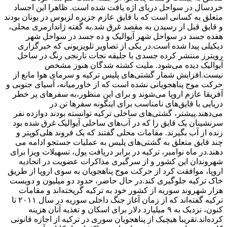
خردسال در سواحل دریای اژه یافت شده است. ظاهرا این اجساد
متعلق به کسانی است که با قایق عازم جزیره لزبوس در یونان بودند
و قایق قبل ار رسیدن به مقصد غرق شد.به گفته ژاندارمری محلی،
هفده جسد در سواحل شهر آیوالیک و ده جسد در سواحل شهر
دیکیلی پیدا شده است.در یکی از تصاویر تلویزیونی که خبرگزاری
رویترز منتشر کرده جسدی با جلیقه نجات نارنجی رنگ در ساحل
آیوالیک دیده می‌شود. ملیت کشته شدگان هنوز مشخص
نیست.افزایش شمار گشتی‌های پلیس ترکیه و سرمای هوا مانع از
حرکت موج پناهجویانی نشده است که از خاورمیانه، آسیای جنوبی و
آفریقا عازم اروپا می‌شوند و برای این منظور،به سفرهای پر خطر
دریایی با قایق‌‌های نامناسب برای اینگونه سفرها تن در
می‌دهند.پیشتر، گشتی‌های ساخلی ترکیه توانسته بودند دوازده نفر
سرنشینان یک قایق را که در آب‌های ساحلی آیوالیک غرق شده بود
زنده از آب بگیرند. مقامات محلی گفتند که یک فروند هلی‌کوپتر و
چند قایق متعلق به گشتی‌های پلیس به عملیات جستجو ادامه می
دهند.در ماه نوامبر، ترکیه در برابر دریافت پول، تسهیلات ویزا برای
شهروندان این کشور و از سرگیری مذاکرات عضویت در اتحادیه
اروپا، موافقت کرد از حرکت موج پناهجویان به سوی اروپا از طریق
خاک ترکیه جلوگیری کند.در حال حاضر، حدود دو میلیون و دویست
هزار شهروند سوریه از کشور خود به ترکیه گریخته‌اند و مقامات
ترکیه گفته‌اند که از زمان آغاز جنگ داخلی سوریه در سال ۲۰۱۱ تا
کنون، نزدیک به ۹ میلیارد دلار برای اسکان و تغذیه آنان هزینه
کرده‌اند.تقریبا هیچیک از پناهجویان سوری در ترکیه از اجازه قانونی