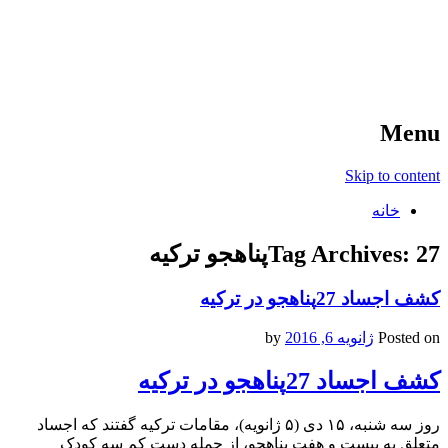
آخرین اخبار ورزشی
خبر
Menu
Skip to content
خانه
27پناهجو ترکیه
Tag Archives:
کشف اجساد 27پناهجو در ترکیه
Posted on
ژانویه 6, 2016
by
کشف اجساد 27پناهجو در ترکیه
روز سه شنبه، ۱۵ دی (۵ ژانویه)، مقامات ترکیه گفتند که اجساد
متعلق به بیست و هفت پناهجو، از جمله دست کم سه کودک