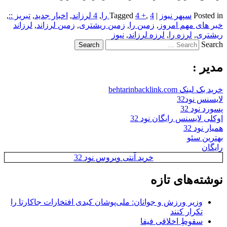
Posted in
سپهر نیوز
|
4 را
,
4 +
Tagged
,
4 لرزاند
,
اخبار جدید
,
تبریز ::
,
خبر های مهم امروز
,
زمین را
,
زمین ریشتری
,
زمین لرزاند
,
لرزاند
ریشتری
,
لرزه را
,
لرزه لرزاند
,
نیوز
Search
مدیر :
خرید بک لینک behtarinbacklink.com
لایسنس نود32
پسورد نود 32
اوکلی لایسنس رایگان نود 32
همیار نود 32
بهترین سئو
رایگان
خرید آنتی ویروس نود 32
نوشته‌های تازه
وزیر ورزش و جوانان: ملی‌پوشان کبدی افتخارات جاکارتا را
تکرار کنند
سقوطِ اخلاقی فیفا