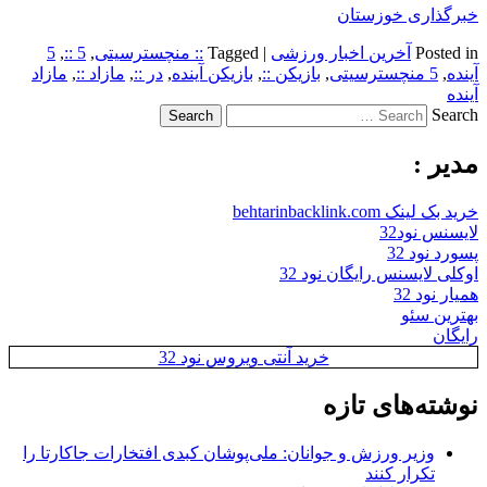
خبرگذاری خوزستان
Posted in
آخرین اخبار ورزشی
|
Tagged
:: منچسترسیتی
,
5 ::
,
5
آینده
,
5 منچسترسیتی
,
بازیکن ::
,
بازیکن آینده
,
در ::
,
مازاد ::
,
مازاد
آینده
Search
مدیر :
خرید بک لینک behtarinbacklink.com
لایسنس نود32
پسورد نود 32
اوکلی لایسنس رایگان نود 32
همیار نود 32
بهترین سئو
رایگان
خرید آنتی ویروس نود 32
نوشته‌های تازه
وزیر ورزش و جوانان: ملی‌پوشان کبدی افتخارات جاکارتا را
تکرار کنند