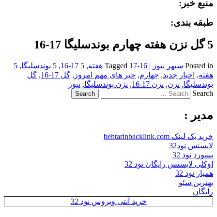
منبع خبر:
طبقه بندی:
5 گل نزن هفته چهارم بوندسلیگا 17-16
Posted in
سپهر نیوز
|
17-16 هفته
Tagged
,
5 17-16
,
5 بوندسلیگا
,
5
هفته
,
اخبار جدید
,
چهارم
,
خبر های مهم امروز
,
گل 17-16
,
گل
بوندسلیگا
,
نزن
,
نزن 17-16
,
نزن بوندسلیگا
,
نیوز
Search
مدیر :
خرید بک لینک behtarinbacklink.com
لایسنس نود32
پسورد نود 32
اوکلی لایسنس رایگان نود 32
همیار نود 32
بهترین سئو
رایگان
خرید آنتی ویروس نود 32