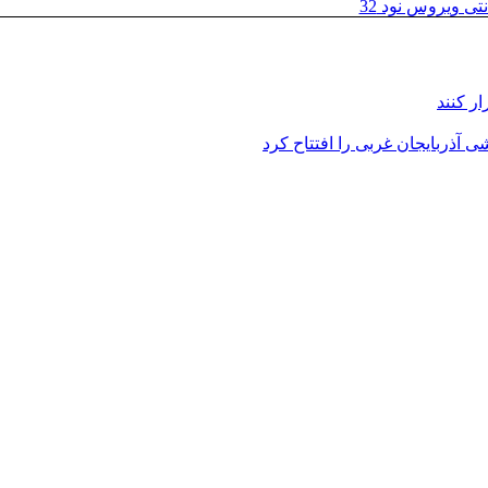
تی ویروس نود 32
ر کنند
 آذربایجان غربی را افتتاح کرد