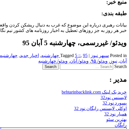
منبع خبر:
طبقه بندی:
بیانات رهبری درباره این موضوع که غرب به دنبال ریشکن کردن واق
خبر هر روز به جز روزهای تعطیل به اخبار روزنامه های کشور نیم نگاه
ویدئو/ غیررسمی، چهارشنبه 5 آبان 95
Posted in
سپهر نیوز
|
95 چهارشنبه
,
5 ::
Tagged
,
اخبار جدید
,
چهارشنبه 95
آبان
,
نیوز
,
ویدئو/ ۹۵
,
ویدئو/ آبان
,
ویدئو/ چهارشنبه
Search
مدیر :
خرید بک لینک behtarinbacklink.com
لایسنس نود32
پسورد نود 32
اوکلی لایسنس رایگان نود 32
همیار نود 32
بهترین سئو
رایگان