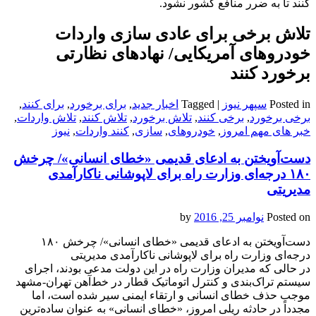
کنند تا به ضرر منافع کشور نشود.
تلاش برخی برای عادی سازی واردات
خودروهای آمریکایی/ نهادهای نظارتی
برخورد کنند
Posted in
سپهر نیوز
|
Tagged
اخبار جدید
,
برای برخورد
,
برای کنند
,
برخی برخورد
,
برخی کنند
,
تلاش برخورد
,
تلاش کنند
,
تلاش واردات
,
خبر های مهم امروز
,
خودروهای
,
سازی
,
کنند واردات
,
نیوز
دست‌آویختن به ادعای قدیمی‌‌ «خطای انسانی»‌/ چرخش
۱۸‌۰ درجه‌ای وزارت راه برای لاپوشانی ناکارآمدی
مدیریتی
Posted on
نوامبر 25, 2016
by
دست‌آویختن به ادعای قدیمی‌‌ «خطای انسانی»‌/ چرخش ۱۸‌۰
درجه‌ای وزارت راه برای لاپوشانی ناکارآمدی مدیریتی
در حالی که مدیران وزارت راه در این دولت مدعی بودند، اجرای
سیستم تراک‌بندی و کنترل اتوماتیک قطار در خط‌آهن تهران-مشهد
موجب حذف خطای انسانی و ارتقاء ایمنی سیر شده است، اما
مجدداً در حادثه ریلی امروز، «خطای انسانی» به عنوان ساده‌ترین