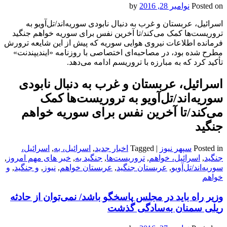
Posted on
نوامبر 28, 2016
by
اسرائیل، عربستان و غرب به دنبال نابودی سوریه‌اند/تل‌آویو به
تروریست‌ها کمک می‌کند/تا آخرین نفس برای سوریه خواهم جنگید
فرمانده اطلاعات نیروی هوایی سوریه که پیش از این شایعه ترورش
مطرح شده بود، در مصاحبه‌ای اختصاصی با روزنامه «ایندیپندنت»
تأکید کرد که به مبارزه با تروریسم ادامه می‌دهد.
اسرائیل، عربستان و غرب به دنبال نابودی
سوریه‌اند/تل‌آویو به تروریست‌ها کمک
می‌کند/تا آخرین نفس برای سوریه خواهم
جنگید
Posted in
سپهر نیوز
|
Tagged
اخبار جدید
,
اسرائیل، به
,
اسرائیل،
جنگید
,
اسرائیل، خواهم
,
تروریست‌ها
,
جنگید به
,
خبر های مهم امروز
,
سوریه‌اند/تل‌آویو
,
عربستان جنگید
,
عربستان خواهم
,
نیوز
,
و جنگید
,
و
خواهم
وزیر راه باید در مجلس پاسخگو باشد/ نمی‌توان از حادثه
ریلی سمنان به‌سادگی گذشت