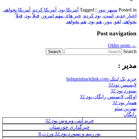
Posted in
سپهر نیوز
|
Tagged
آمریکا بود
,
آمریکا کرده
,
آمریکا نخواهد
,
اخبار جدید
,
است
,
بود کرده
,
خبر های مهم امروز
,
قبلاً بود
,
قبلاً
نخواهد
,
لغو
,
نیوز
,
هم بود
,
هم نخواهد
Post navigation
Older posts
←
Search
مدیر :
خرید بک لینک behtarinbacklink.com
لایسنس نود32
پسورد نود 32
اوکلی لایسنس رایگان نود 32
همیار نود 32
بهترین سئو
رایگان
خرید آنتی ویروس نود 32
خبرگذاری خوزستان
یوزرنیم و پسورد نود 32 ورژن 8