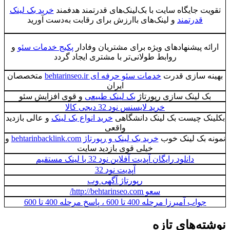
تقویت جایگاه سایت با بک‌لینک‌های قدرتمند هدفمند
خرید بک لینک
قدرتمند
و لینک‌های باارزش برای رقابت به‌دست آورید
ارائه پیشنهادهای ویژه برای مشتریان وفادار
پکیج خدمات سئو
و
روابط طولانی‌تر با مشتری ایجاد گردد
بهینه سازی قدرت
خدمات سئو حرفه ای behtarinseo.ir
متخصصان
ایران
بک لینک سازی رپورتاژ
بک لینک طبیعی
و قوی افزایش سئو
خرید لایسنس نود 32 دیجی کالا
بکلینک چیست بک لینک دانشگاهی
خرید انواع بک لینک
و عالی بازدید
واقعی
نمونه بک لینک خوب
خرید بک لینک و رپورتاژ behtarinbacklink.com
و
خیلی قوی بازدید سایت
دانلود رایگان آپدیت آفلاین نود 32 با لینک مستقیم
آپدیت نود 32
رپورتاژ آگهی وب
سعو http://behtarinseo.com/
جواب آمیرزا مرحله 400 تا 600 ، پاسخ مرحله 400 تا 600
نوشته‌های تازه