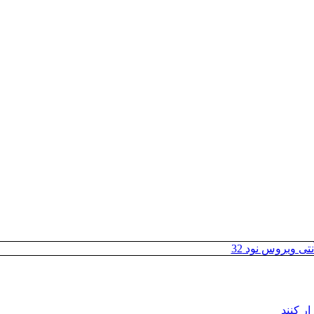
تی ویروس نود 32
ر کنند