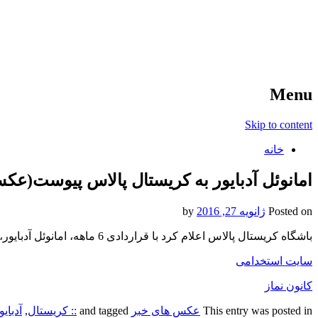
آخرین اخبار ورزشی
خبر
Menu
Skip to content
خانه
امانوئل آدبایور به کریستال پالاس پیوست(عکس
Posted on
ژانویه 27, 2016
by
باشگاه کریستال پالاس اعلام کرد با قراردادی 6 ماهه، امانوئل آدبایور، مهاجم جنجال ساز توگویی را به ‏خدمت گرفته است.‏
سایت استخدامی
کانون نماز
This entry was posted in
عکس های خبر
and tagged
:: کریستال
,
آدبایو