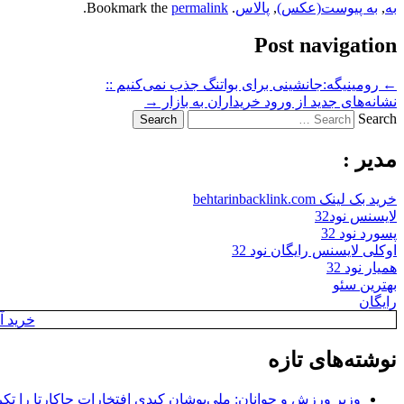
به
,
به پیوست(عکس)
,
پالاس
. Bookmark the
permalink
.
Post navigation
←
رومینیگه:جانشینی برای بواتنگ جذب نمی‌کنیم ::
نشانه‌های جدید از ورود خریداران به بازار
→
Search
مدیر :
خرید بک لینک behtarinbacklink.com
لایسنس نود32
پسورد نود 32
اوکلی لایسنس رایگان نود 32
همیار نود 32
بهترین سئو
رایگان
خرید آن
نوشته‌های تازه
وزیر ورزش و جوانان: ملی‌پوشان کبدی افتخارات جاکارتا را تکرا