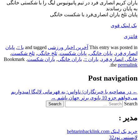
یاران کریم انصاری فرد در تیم پانیونیوس لیگ را با شکستی خانگی
به پایان رساندند
پایان تلخ یاران انصاری‌فرد با شکست خانگی
بک لینک قوی
فانتزی
This entry was posted in
آخرین اخبار ورزشی
and tagged
با ::
,
پایان
انصاری‌فرد
,
پایان خانگی
,
پایان شکست
,
تلخ خانگی
,
تلخ شکست
,
خانگی انصاری‌فرد
,
یاران ::
,
یاران خانگی
,
یاران شکست
. Bookmark
.
the
permalink
Post navigation
←
در مصاحبه با خبرنگاران/ ناواس: به قهرمانی لالیگا امیدواریم
می‌خواهم جزو 10 بانوی برتر جهان باشم
→
Search
مدیر :
خرید بک لینک behtarinbacklink.com
لایسنس نود32