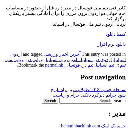
کادر فنی تیم ملی فوتسال در نظر دارد قبل از حضور در مسابقات
جام جهانی دو اردوی برون مرزی را برای آمادگی بیشتر بازیکنان
برگزار کند.
برپایی اردوی تیم ملی فوتسال در اسپانیا
کیمیا دانلود
دانلود نرم افزار
This entry was posted in
آخرین اخبار ورزشی
and tagged
اردوی
اسپانیا
,
اردوی در
,
اسپانیا ملی
,
برپایی اسپانیا
,
برپایی در
,
برپایی ملی
,
تیم ::
,
تیم اسپانیا
,
تیم در
,
فوتسال
. Bookmark the
permalink
.
Post navigation
←
جام جهانی 2018 طولانی‌ترین راه تاریخ
سود جرایم دیرکرد بانکی حرام و رباست
→
Search
مدیر :
خرید بک لینک behtarinbacklink.com