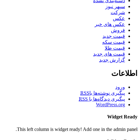
دسته‌بندی نشده
سپهر نیوز
شرکت
عکس
عکس های خبر
فروش
قیمت جدید
قیمت سکه
قیمت طلا
قیمت های جدید
گزارش جدید
اطلاعات
ورود
پیگیری نوشته‌ها با
RSS
پیگیری دیدگاه‌ها با
RSS
WordPress.org
Widget Ready
This left column is widget ready! Add one in the admin panel.