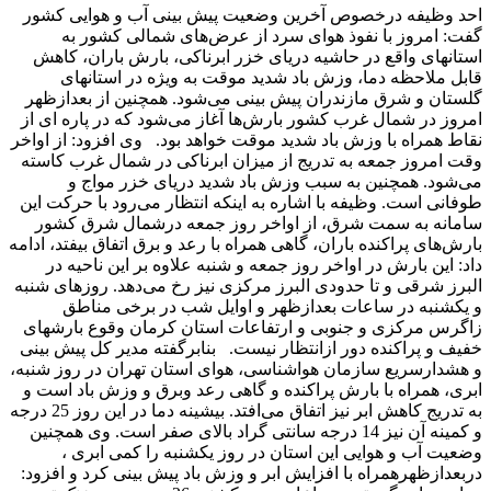
احد وظیفه درخصوص آخرین وضعیت پیش بینی آب و هوایی کشور
گفت: امروز با نفوذ هوای سرد از عرض‌های شمالی کشور به
استانهای واقع در حاشیه دریای خزر ابرناکی، بارش باران، کاهش
قابل ملاحظه دما، وزش باد شدید موقت به ویژه در استانهای
گلستان و شرق مازندران پیش بینی می‌شود. همچنین از بعدازظهر
امروز در شمال غرب کشور بارش‌ها آغاز می‌شود که در پاره ای از
نقاط همراه با وزش باد شدید موقت خواهد بود. وی افزود: از اواخر
وقت امروز جمعه به تدریج از میزان ابرناکی در شمال غرب کاسته
می‌شود. همچنین به سبب وزش باد شدید دریای خزر مواج و
طوفانی است. وظیفه با اشاره به اینکه انتظار می‌رود با حرکت این
سامانه به سمت شرق، از اواخر روز جمعه درشمال شرق کشور
بارش‌های پراکنده باران، گاهی همراه با رعد و برق اتفاق بیفتد، ادامه
داد: این بارش در اواخر روز جمعه و شنبه علاوه بر این ناحیه در
البرز شرقی و تا حدودی البرز مرکزی نیز رخ می‌دهد. روزهای شنبه
و یکشنبه در ساعات بعدازظهر و اوایل شب در برخی مناطق
زاگرس مرکزی و جنوبی و ارتفاعات استان کرمان وقوع بارشهای
خفیف و پراکنده دور ازانتظار نیست. بنابرگفته مدیر کل پیش بینی
و هشدارسریع سازمان هواشناسی، هوای استان تهران در روز شنبه،
ابری، همراه با بارش پراکنده و گاهی رعد وبرق و وزش باد است و
به تدریج کاهش ابر نیز اتفاق می‌افتد. بیشینه دما در این روز 25 درجه
و کمینه آن نیز 14 درجه سانتی گراد بالای صفر است. وی همچنین
وضعیت آب و هوایی این استان در روز یکشنبه را کمی ابری ،
دربعدازظهرهمراه با افزایش ابر و وزش باد پیش بینی کرد و افزود: