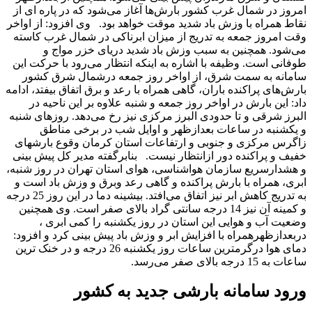
امروز در شمال غرب کشور بارش‌ها آغاز می‌شود که در پاره ای از
نقاط همراه با وزش باد شدید موقت خواهد بود. وی افزود: از اواخر
وقت امروز جمعه به تدریج از میزان ابرناکی در شمال غرب کاسته
می‌شود. همچنین به سبب وزش باد شدید دریای خزر مواج و
طوفانی است. وظیفه با اشاره به اینکه انتظار می‌رود با حرکت این
سامانه به سمت شرق، از اواخر روز جمعه درشمال شرق کشور
بارش‌های پراکنده باران، گاهی همراه با رعد و برق اتفاق بیفتد، ادامه
داد: این بارش در اواخر روز جمعه و شنبه علاوه بر این ناحیه در
البرز شرقی و تا حدودی البرز مرکزی نیز رخ می‌دهد. روزهای شنبه
و یکشنبه در ساعات بعدازظهر و اوایل شب در برخی مناطق
زاگرس مرکزی و جنوبی و ارتفاعات استان کرمان وقوع بارشهای
خفیف و پراکنده دور ازانتظار نیست. بنابرگفته مدیر کل پیش بینی
و هشدارسریع سازمان هواشناسی، هوای استان تهران در روز شنبه،
ابری، همراه با بارش پراکنده و گاهی رعد وبرق و وزش باد است و
به تدریج کاهش ابر نیز اتفاق می‌افتد. بیشینه دما در این روز 25 درجه
و کمینه آن نیز 14 درجه سانتی گراد بالای صفر است. وی همچنین
وضعیت آب و هوایی این استان در روز یکشنبه را کمی ابری ،
دربعدازظهرهمراه با افزایش ابر و وزش باد پیش بینی کرد و افزود:
دمای هوا درگرمترین ساعات روز یکشنبه 26 درجه و در خنک ترین
ساعات به 15 درجه بالای صفر می‌رسد.
ورود سامانه بارشی جدید به کشور