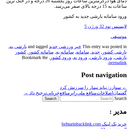
دمای هوا درگرمترین ساعات روز یکشنبه 26 درجه و در خنک ترین
ساعات به 15 درجه بالای صفر می‌رسد.
ورود سامانه بارشی جدید به کشور
لایسنس نود 32 ورژن 5
موسیقی
This entry was posted in
خبر ورزشی جدید
and tagged
بارشی به
,
بارشی کشور
,
جدید
,
سامانه
,
سامانه به
,
سامانه کشور
,
کشور
بارشی
,
ورود بارشی
,
ورود به
,
ورود کشور
. Bookmark the
.
permalink
Post navigation
←
سوارز: نباید نیمار را سرزنش کرد
گفتمان‌اصلاحات‌منافع ملی‌را‌بر‌منافع‌جریانی‌ترجیح داد
→
Search
مدیر :
خرید بک لینک behtarinbacklink.com