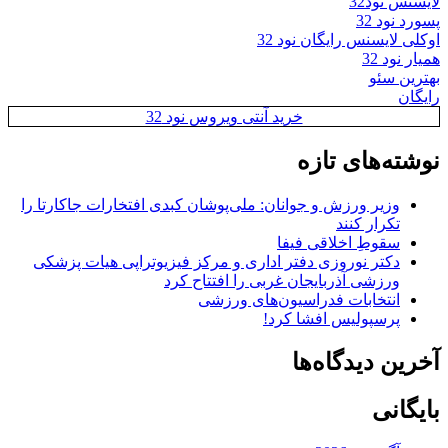
لایسنس نود32
پسورد نود 32
اوکلی لایسنس رایگان نود 32
همیار نود 32
بهترین سئو
رایگان
خرید آنتی ویروس نود 32
نوشته‌های تازه
وزیر ورزش و جوانان: ملی‌پوشان کبدی افتخارات جاکارتا را
تکرار کنند
سقوطِ اخلاقی فیفا
دکتر نوروزی دفتر اداری و مرکز فیزیوتراپی هیات پزشکی
ورزشی آذربایجان غربی را افتتاح کرد
انتخابات فدراسیون‌های ورزشی
پرسپولیس افشا کرد!
آخرین دیدگاه‌ها
بایگانی