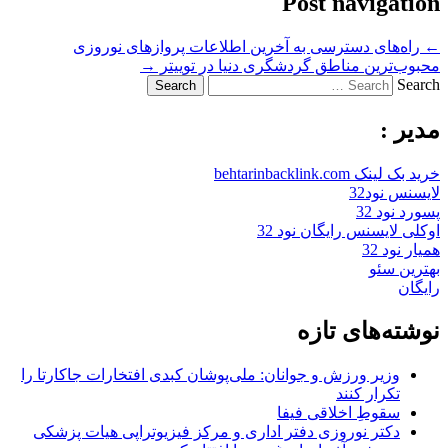
Post navigation
←
راه‌های دسترسی به آخرین اطلاعات پروازهای نوروزی
محبوب‌ترین مناطق گردشگری دنیا در توییتر
→
Search
مدیر :
خرید بک لینک behtarinbacklink.com
لایسنس نود32
پسورد نود 32
اوکلی لایسنس رایگان نود 32
همیار نود 32
بهترین سئو
رایگان
نوشته‌های تازه
وزیر ورزش و جوانان: ملی‌پوشان کبدی افتخارات جاکارتا را
تکرار کنند
سقوطِ اخلاقی فیفا
دکتر نوروزی دفتر اداری و مرکز فیزیوتراپی هیات پزشکی