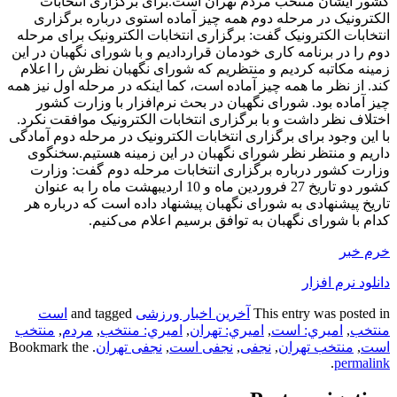
کشور ایشان منتخب مردم تهران است.برای برگزاری انتخابات
الکترونیک در مرحله دوم همه چیز آماده استوی درباره برگزاری
انتخابات الکترونیک گفت: برگزاری انتخابات الکترونیک برای مرحله
دوم را در برنامه کاری خودمان قراردادیم و با شورای نگهبان در این
زمینه مکاتبه کردیم و منتظریم که شورای نگهبان نظرش را اعلام
کند. از نظر ما همه چیز آماده است، کما اینکه در مرحله اول نیز همه
چیز آماده بود. شورای نگهبان در بحث نرم‌افزار با وزارت کشور
اختلاف نظر داشت و با برگزاری انتخابات الکترونیک موافقت نکرد.
با این وجود برای برگزاری انتخابات الکترونیک در مرحله دوم آمادگی
داریم و منتظر نظر شورای نگهبان در این زمینه هستیم.سخنگوی
وزارت کشور درباره برگزاری انتخابات مرحله دوم گفت: وزارت
کشور دو تاریخ 27 فروردین ماه و 10 اردیبهشت ماه را به عنوان
تاریخ پیشنهادی به شورای نگهبان پیشنهاد داده است که درباره هر
کدام با شورای نگهبان به توافق برسیم اعلام می‌کنیم.
خرم خبر
دانلود نرم افزار
This entry was posted in
آخرین اخبار ورزشی
and tagged
است
منتخب
,
اميري: است
,
اميري: تهران
,
اميري: منتخب
,
مردم
,
منتخب
است
,
منتخب تهران
,
نجفی
,
نجفی است
,
نجفی تهران
. Bookmark the
.
permalink