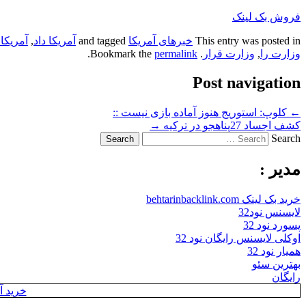
فروش بک لینک
This entry was posted in
خبرهای آمریکا
and tagged
آمریکا داد
,
آمریکا 
وزارت را
,
وزارت قرار
. Bookmark the
permalink
.
Post navigation
←
کلوپ: استوریج هنوز آماده بازی نیست ::
کشف اجساد 27پناهجو در ترکیه
→
Search
مدیر :
خرید بک لینک behtarinbacklink.com
لایسنس نود32
پسورد نود 32
اوکلی لایسنس رایگان نود 32
همیار نود 32
بهترین سئو
رایگان
خرید آن