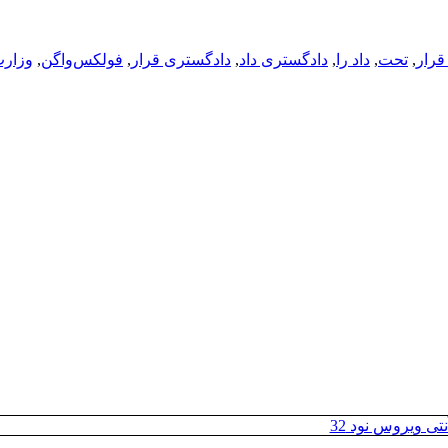
قرار
,
تحت
,
داد را
,
دادگستری داد
,
دادگستری قرار
,
فولکس‌واگن
,
وزارت
تی ویروس نود 32