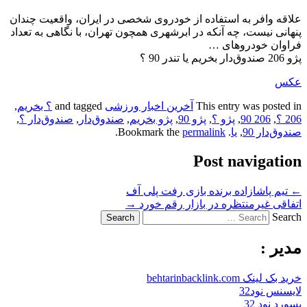
علاقه وافر به استفاده از خودروی شخصی در ایران، واقعیت چندان
پنهانی نیست، چه آنکه در ابرشهری همچون تهران، با نگاهی به تعداد
فراوان خودروهای …
پژو 206 صندوق‌دار بخریم یا تندر 90 ؟
عکس
This entry was posted in
آخرین اخبار ورزشی
and tagged
؟ بخریم
,
206 ؟
,
206 90
,
پژو ؟
,
پژو 90
,
پژو بخریم
,
صندوق‌دار
,
صندوق‌دار ؟
,
صندوق‌دار 90
,
یا
. Bookmark the
permalink
.
Post navigation
←
تیم پاشازاده برنده بازی رفت پلی آف
اتفاقی غیرمنتظره در بازار رقم خورد
→
Search
مدیر :
خرید بک لینک behtarinbacklink.com
لایسنس نود32
پسورد نود 32