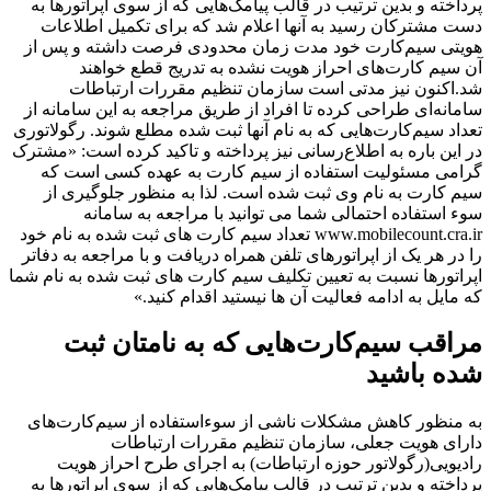
پرداخته و بدین ترتیب در قالب پیامک‌هایی که از سوی اپراتورها به
دست مشترکان رسید به آنها اعلام شد که برای تکمیل اطلاعات
هویتی سیم‌کارت خود مدت زمان محدودی فرصت داشته و پس از
آن سیم کارت‌های احراز هویت نشده به تدریج قطع خواهند
شد.اکنون نیز مدتی است سازمان تنظیم مقررات ارتباطات
سامانه‌ای طراحی کرده تا افراد از طریق مراجعه به این سامانه از
تعداد سیم‌کارت‌هایی که به نام آنها ثبت شده مطلع شوند. رگولاتوری
در این باره به اطلاع‌رسانی نیز پرداخته و تاکید کرده است: «مشترک
گرامی مسئولیت استفاده از سیم کارت به عهده کسی است که
سیم کارت به نام وی ثبت شده است. لذا به منظور جلوگیری از
سوء‌ استفاده احتمالی شما می توانید با مراجعه به سامانه
www.mobilecount.cra.ir تعداد سیم کارت های ثبت شده به نام خود
را در هر یک از اپراتورهای تلفن همراه دریافت و با مراجعه به دفاتر
اپراتورها نسبت به تعیین تکلیف سیم کارت های ثبت شده به نام شما
که مایل به ادامه فعالیت آن ها نیستید اقدام کنید.»
مراقب سیم‌کارت‌هایی که به نامتان ثبت
شده باشید
به منظور کاهش مشکلات ناشی از سوءاستفاده از سیم‌کارت‌های
دارای هویت جعلی، سازمان تنظیم مقررات ارتباطات
رادیویی(رگولاتور حوزه ارتباطات) به اجرای طرح احراز هویت
پرداخته و بدین ترتیب در قالب پیامک‌هایی که از سوی اپراتورها به