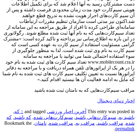
دست مشترکان رسید به آنها اعلام شد که برای تکمیل اطلاعات
هویتی سیم‌کارت خود مدت زمان محدودی فرصت داشته و پس از
آن سیم کارت‌های احراز هویت نشده به تدریج قطع خواهند
شد.اکنون نیز مدتی است سازمان تنظیم مقررات ارتباطات
سامانه‌ای طراحی کرده تا افراد از طریق مراجعه به این سامانه از
تعداد سیم‌کارت‌هایی که به نام آنها ثبت شده مطلع شوند. رگولاتوری
در این باره به اطلاع‌رسانی نیز پرداخته و تاکید کرده است: «مشترک
گرامی مسئولیت استفاده از سیم کارت به عهده کسی است که
سیم کارت به نام وی ثبت شده است. لذا به منظور جلوگیری از
سوء‌ استفاده احتمالی شما می توانید با مراجعه به سامانه
www.mobilecount.cra.ir تعداد سیم کارت های ثبت شده به نام خود
را در هر یک از اپراتورهای تلفن همراه دریافت و با مراجعه به دفاتر
اپراتورها نسبت به تعیین تکلیف سیم کارت های ثبت شده به نام شما
که مایل به ادامه فعالیت آن ها نیستید اقدام کنید.»
مراقب سیم‌کارت‌هایی که به نامتان ثبت شده باشید
اخبار دنیای دیجیتال
This entry was posted in
آخرین اخبار ورزشی
and tagged
:: که
,
باشید به
,
سیم‌کارت‌هایی باشید
,
سیم‌کارت‌هایی شده
,
که باشید
,
که
شده
,
مراقب باشید
,
مراقب به
,
مراقب شده
,
نامتان
. Bookmark the
.
permalink