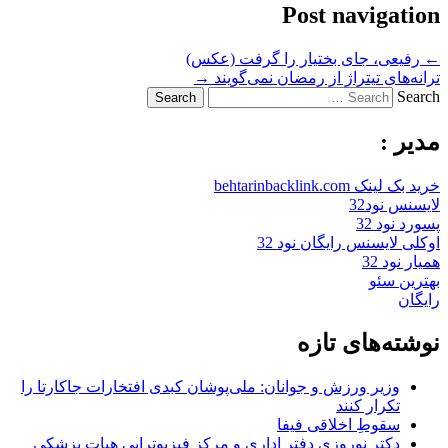
Post navigation
←
رفیعی، جای بختیار را گرفت (عکس)
ترانه‌های تیتراژ از رمضان نمی‌گویند
→
Search
مدیر :
خرید بک لینک behtarinbacklink.com
لایسنس نود32
پسورد نود 32
اوکلی لایسنس رایگان نود 32
همیار نود 32
بهترین سئو
رایگان
نوشته‌های تازه
وزیر ورزش و جوانان: ملی‌پوشان کبدی افتخارات جاکارتا را
تکرار کنند
سقوطِ اخلاقی فیفا
دکتر نوروزی دفتر اداری و مرکز فیزیوتراپی هیات پزشکی