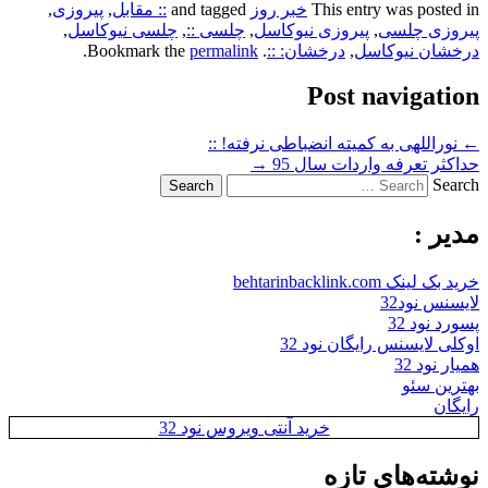
This entry was posted in
خبر روز
and tagged
:: مقابل
,
پیروزی
,
پیروزی چلسی
,
پیروزی نیوکاسل
,
چلسی ::
,
چلسی نیوکاسل
,
درخشان نیوکاسل
,
درخشان: ::
. Bookmark the
permalink
.
Post navigation
←
نوراللهی به کمیته انضباطی نرفته! ::
حداکثر تعرفه واردات سال 95
→
Search
مدیر :
خرید بک لینک behtarinbacklink.com
لایسنس نود32
پسورد نود 32
اوکلی لایسنس رایگان نود 32
همیار نود 32
بهترین سئو
رایگان
خرید آنتی ویروس نود 32
نوشته‌های تازه