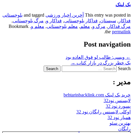
بک لینک
This entry was posted in
آخرین اخبار ورزشی
and tagged
بلوچستانی
فداکار
,
سیستان
,
فداکار بلوچستانی
,
فداکار و
,
مرگ بلوچستانی
,
مرگ فداکار
,
مرگ و
,
معلم
,
معلم بلوچستانی
,
معلم و
. Bookmark
.
the
permalink
Post navigation
←
ویسی: طالب لو فوق العاده بود
یک خطر بزرگ در بازار کتاب
→
Search
مدیر :
خرید بک لینک behtarinbacklink.com
لایسنس نود32
پسورد نود 32
اوکلی لایسنس رایگان نود 32
همیار نود 32
بهترین سئو
رایگان