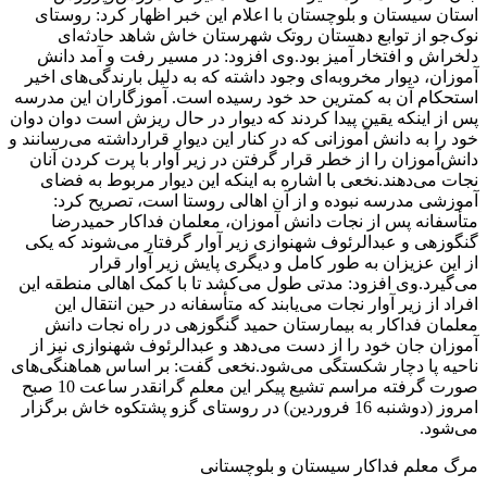
استان سیستان و بلوچستان با اعلام این خبر اظهار کرد: روستای
نوک‌جو از توابع دهستان روتک شهرستان خاش شاهد حادثه‌ای
دلخراش و افتخار آمیز بود.وی افزود: در مسیر رفت و آمد دانش
آموزان، دیوار مخروبه‌ای وجود داشته که به دلیل بارندگی‌های اخیر
استحکام آن به کمترین حد خود رسیده است. آموزگاران این مدرسه
پس از اینکه یقین پیدا کردند که دیوار در حال ریزش است دوان دوان
خود را به دانش آموزانی که در کنار این دیوار قرارداشته می‌رسانند و
دانش‌آموزان را از خطر قرار گرفتن در زیر آوار با پرت کردن آنان
نجات می‌دهند.نخعی با اشاره به اینکه این دیوار مربوط به فضای
آموزشی مدرسه نبوده و از آن اهالی روستا است، تصریح کرد:
متأسفانه پس از نجات دانش آموزان، معلمان فداکار حمیدرضا
گنگوزهی و عبدالرئوف شهنوازی زیر آوار گرفتار می‌شوند که یکی
از این عزیزان به طور کامل و دیگری پایش زیر آوار قرار
می‌گیرد.وی افزود: مدتی طول می‌کشد تا با کمک اهالی منطقه این
افراد از زیر آوار نجات می‌یابند که متأسفانه در حین انتقال این
معلمان فداکار به بیمارستان حمید گنگوزهی در راه نجات دانش
آموزان جان خود را از دست می‌دهد و عبدالرئوف شهنوازی نیز از
ناحیه پا دچار شکستگی می‌‌شود.نخعی گفت: بر اساس هماهنگی‌های
صورت گرفته مراسم تشیع پیکر این معلم گرانقدر ساعت 10 صبح
امروز (دوشنبه 16 فروردین) در روستای گزو پشتکوه خاش برگزار
می‌شود.
مرگ معلم فداکار سیستان و بلوچستانی