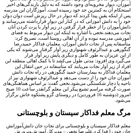
آموزان، دیوار مخروبه‌ای وجود داشته که به دلیل بارندگی‌های اخیر
استحکام آن به کمترین حد خود رسیده است. آموزگاران این مدرسه
پس از اینکه یقین پیدا کردند که دیوار در حال ریزش است دوان دوان
خود را به دانش آموزانی که در کنار این دیوار قرارداشته می‌رسانند و
دانش‌آموزان را از خطر قرار گرفتن در زیر آوار با پرت کردن آنان
نجات می‌دهند.نخعی با اشاره به اینکه این دیوار مربوط به فضای
آموزشی مدرسه نبوده و از آن اهالی روستا است، تصریح کرد:
متأسفانه پس از نجات دانش آموزان، معلمان فداکار حمیدرضا
گنگوزهی و عبدالرئوف شهنوازی زیر آوار گرفتار می‌شوند که یکی
از این عزیزان به طور کامل و دیگری پایش زیر آوار قرار
می‌گیرد.وی افزود: مدتی طول می‌کشد تا با کمک اهالی منطقه این
افراد از زیر آوار نجات می‌یابند که متأسفانه در حین انتقال این
معلمان فداکار به بیمارستان حمید گنگوزهی در راه نجات دانش
آموزان جان خود را از دست می‌دهد و عبدالرئوف شهنوازی نیز از
ناحیه پا دچار شکستگی می‌‌شود.نخعی گفت: بر اساس هماهنگی‌های
صورت گرفته مراسم تشیع پیکر این معلم گرانقدر ساعت 10 صبح
امروز (دوشنبه 16 فروردین) در روستای گزو پشتکوه خاش برگزار
می‌شود.
مرگ معلم فداکار سیستان و بلوچستانی
معلم فداکار سیستان و بلوچستانی برای نجات جان دانش‌آموزانش
جان خود را فدا کرد.علیرضا نخعی – مدیرکل آموزش‌وپرورش