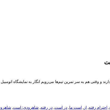
ست
د و وقتی هم به سر تمرین تیم‌ها می‌رویم انگار به نمایشگاه اتومبیل ر
,
احترام رفته
,
از
,
است ما
,
در است
,
در رفته
,
شاهرودی: است
,
شاهرود