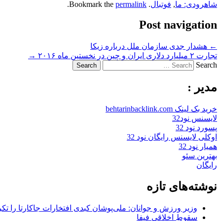
شاهرودی: ما
,
فوتبال
. Bookmark the
permalink
.
Post navigation
←
هشدار جدی سازمان ملل درباره زیکا
تجارت ۲ میلیارد دلاری ایران و چین در نخستین ماه ۲۰۱۶
→
Search
مدیر :
خرید بک لینک behtarinbacklink.com
لایسنس نود32
پسورد نود 32
اوکلی لایسنس رایگان نود 32
همیار نود 32
بهترین سئو
رایگان
نوشته‌های تازه
وزیر ورزش و جوانان: ملی‌پوشان کبدی افتخارات جاکارتا را تکرا
سقوطِ اخلاقی فیفا