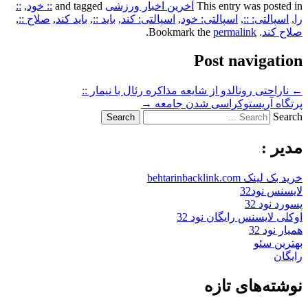
This entry was posted in
آخرین اخبار ورزشی
and tagged
:: خود
,
::
را
,
اسپالتی: ::
,
اسپالتی: خود
,
اسپالتی: کند
,
باید ::
,
باید کند
,
صلاح ::
,
صلاح کند
. Bookmark the
permalink
.
Post navigation
←
ناراحتی رونالدو از شایعه مذاکره رئال با نیمار ::
پرتگاه آریستوکراسی شدن جامعه
→
Search
مدیر :
خرید بک لینک behtarinbacklink.com
لایسنس نود32
پسورد نود 32
اوکلی لایسنس رایگان نود 32
همیار نود 32
بهترین سئو
رایگان
نوشته‌های تازه