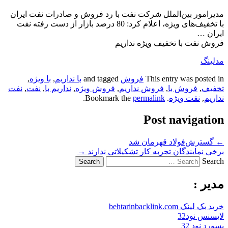
مدیرامور بین‌الملل شرکت نفت با رد فروش و صادرات نفت ایران
با تخفیف‌های ویژه، اعلام کرد: 80 درصد بازار از دست رفته نفت
ایران …
فروش نفت با تخفیف ویژه نداریم
مدلینگ
This entry was posted in
فروش
and tagged
با نداریم
,
با ویژه
,
تخفیف
,
فروش با
,
فروش نداریم
,
فروش ویژه
,
نداریم با
,
نفت
,
نفت
نداریم
,
نفت ویژه
. Bookmark the
permalink
.
Post navigation
←
گسترش‌فولاد قهرمان شد
برخی نمایندگان تجربه کار تشکیلاتی ندارند
→
Search
مدیر :
خرید بک لینک behtarinbacklink.com
لایسنس نود32
پسورد نود 32