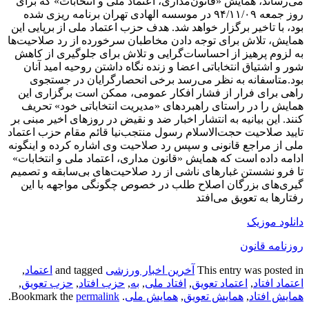
می‌رساند، همایش «قانون‌مداری، اعتماد ملی و انتخابات» که برای
روز جمعه ۹۴/۱۱/۰۹ در موسسه الهادی تهران برنامه ریزی شده
بود، با تاخیر برگزار خواهد شد. هدف حزب اعتماد ملی از برپایی این
همایش، تلاش برای توجه دادن مخاطبان سرخورده از رد صلاحیت‌ها
به لزوم پرهیز از احساسات‌گرایی و تلاش برای جلوگیری از کاهش
شور و اشتیاق انتخاباتی اعضا و زنده نگاه داشتن روحیه امید آنان
بود.متاسفانه به نظر می‌رسد برخی انحصارگرایان در جستجوی
راهی برای فرار از فشار افکار عمومی، ممکن است برگزاری این
همایش را در راستای راهبردهای «مدیریت انتخاباتی خود» تحریف
کنند. این بیانیه به انتشار اخبار ضد و نقیض در روز‌های اخیر مبنی بر
تایید صلاحیت حجت‌الاسلام رسول منتجب‌نیا قائم مقام حزب اعتماد
ملی از مراجع قانونی و سپس رد صلاحیت وی اشاره کرده و اینگونه
ادامه داده است که همایش «قانون مداری، اعتماد ملی و انتخابات»
تا فرو نشستن غبارهای ناشی از رد صلاحیت‌های بی‌سابقه و تصمیم
گیری‌های بزرگان اصلاح طلب در خصوص چگونگی مواجهه با این
رفتار‌ها به تعویق می‌افتد
دانلود موزیک
روزنامه قانون
This entry was posted in
آخرین اخبار ورزشی
and tagged
اعتماد
,
اعتماد افتاد
,
اعتماد تعویق
,
افتاد ملی
,
به
,
حزب افتاد
,
حزب تعویق
,
همایش افتاد
,
همایش تعویق
,
همایش ملی
. Bookmark the
permalink
.