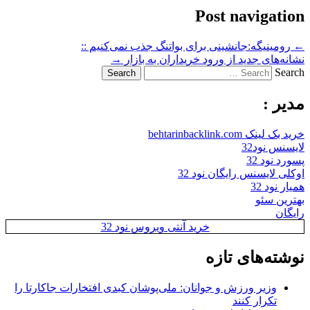
Post navigation
←
رومینیگه:جانشینی برای بواتنگ جذب نمی‌کنیم ::
نشانه‌های جدید از ورود خریداران به بازار
→
Search
مدیر :
خرید بک لینک behtarinbacklink.com
لایسنس نود32
پسورد نود 32
اوکلی لایسنس رایگان نود 32
همیار نود 32
بهترین سئو
رایگان
خرید آنتی ویروس نود 32
نوشته‌های تازه
وزیر ورزش و جوانان: ملی‌پوشان کبدی افتخارات جاکارتا را
تکرار کنند