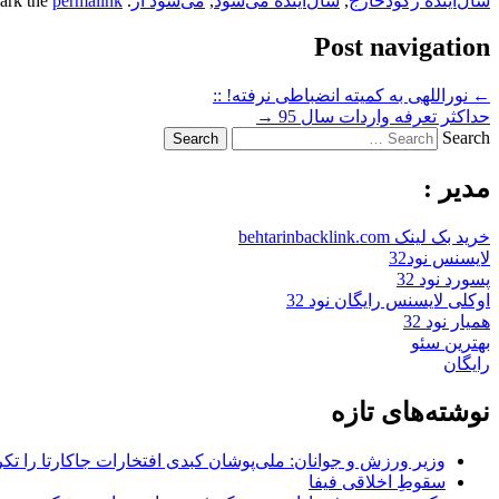
سال‌آینده رکودخارج
,
سال‌آینده می‌شود
,
می‌شود از
. Bookmark the
permalink
Post navigation
←
نوراللهی به کمیته انضباطی نرفته! ::
حداکثر تعرفه واردات سال 95
→
Search
مدیر :
خرید بک لینک behtarinbacklink.com
لایسنس نود32
پسورد نود 32
اوکلی لایسنس رایگان نود 32
همیار نود 32
بهترین سئو
رایگان
نوشته‌های تازه
وزیر ورزش و جوانان: ملی‌پوشان کبدی افتخارات جاکارتا را تکرا
سقوطِ اخلاقی فیفا