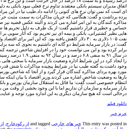
اتقاق مدیران سیستم بانکی معتقدند تداوم نرخ فعلی سود بانکی به دل
ای است که نمی توان نرخ های کنونی را ادامه داد.طیب نیا در این
پرده برداشت و گفت: هنگامی که جریان مذاکرات به سمت مثبت حر
مذاکره کنندگان به این امر اشاره می کردند و البته عکس قضیه نیز ص
حساس و خطیری قرار داشتیم گفت: از یک طرف به دلیل تحریم ها صا
نفت ۱۰۵ دلاری به ۳۰ دلار کاهش یافته بود. که این امر برا
گفت: در بازار سرمایه شرایط دو گانه ای داشتیم به نحوی که سه برا
برابر کرده بود و این می توانست خود را در افزایش شاخص ترجمه کند
در سال ۹۱ به منفی ۶.۸
را ایجاد کرد در این شرایط اداره وضعیت بازار سرمایه با سختی هایی
وجود داشت.به گفته طیب نیا در شرایط پیچیده مذاکرات با شش قدرت
مورد بهره بردای مذاکره کنندگان قرار گیرد و از آنجا که شاخص بورس
بارها به وضعیت شاخص اشاره می کردند.وزیر اقتصاد با بیان اینکه ساز
انتظام خصوصی است گفت: ما قائل به استقلال سازمان بورس و بان
بازار سرمایه و سازمان آن نداریم اما با این وجود بخشی از وقت من
درحالی است که هیچ سازمان دیگری به این اندازه مورد توجه و عنایت
دانلود فیلم
خرم خبر
This entry was posted in
خبر های خارجی
and tagged
از رکودخارج
,
از