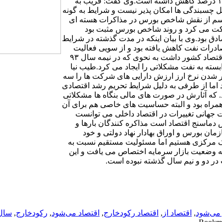
درصد رسیده و به سمت ۱۸ درصد در حال حرکت است و این نرخ ۱۱.۵ درصد کاهش داشته است.وی گفت: قریب به
یل چسبندگی ها امکان پذیر نیست و شرایط به گونه
 مراسم از نقش شاخص بورس در مذاکرات هسته ای
کت می کرد و روند شاخص بورس مثبت بود
ادق بود.وی با بیان اینکه در مدت گذشته در شرایط
درات نفت کاهش یافته بود و از سویی فعالیت
هایی نظیر کشتیرانی، بانکی و بیمه ای نیز تحریم بود که آثار سویی بر اقتصاد کشور داشت به نحوی که در نیمه سال ۹۳
ی اقتصاد وابسته به نفت مشکلاتی را ایجاد می کرد.طیب نیا
بر شدن نرخ ارز ارزش دارایی های شرکت ها را سه
 اما از طرفی به دلیل شرایط تحریم رشد اقتصادی
 درصد و در سال ۹۲ به منفی ۱.۹ درصد رسید. که آثارش در صورت های مالی بنگاه ها مشکلاتی
 همراه بود و البته حساسیت های خاصی هم برای آن
 جهانی تغییرات در اقتصاد داخلی می توانست
 دماسنج اقتصاد است مذاکره کنندگان بارها و
مان بورس و اوراق بهادار نهاد دولتی و خود
ک مرکزی هستیم اما مسئولیت مستقیم نسبت به
 به وضعیت بازار سرمایه اختصاص می یافت و این
 در دو و نیم سال گذشته نبوده است.
 می‌شود
,
اقتصاد از
,
اقتصاد رکودخارج
,
اقتصاد می‌شود
,
رکودخارج
,
سال‌