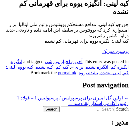
کیه لینی: انگیزه یووه برای قهرمانی کم
نشده
جورجو کیه لینی، مدافع مستحکم یوونتوس و تیم ملی ایتالیا ابراز
امیدواری کرد که یوونتوس بر سلطه اش ادامه داده و تاریخی جدید
دراین کشور رقم بزند.
کیه لینی: انگیزه یووه برای قهرمانی کم نشده
پرشین موزیک
This entry was posted in
آخرین اخبار ورزشی
and tagged
انگیزه
,
انگیزه کم
,
انگیزه نشده
,
برای –
,
کیه کم
,
کیه نشده
,
کیه یووه
,
لینی:
کم
,
لینی: نشده
,
نشده یووه
. Bookmark the
permalink
.
Post navigation
←
اولین گل امیری برای پرسپولیس / پرسپولیس 1 – فولاد 1
رئیس آکادمی اسکار ابقاء شد
→
Search
مدیر :