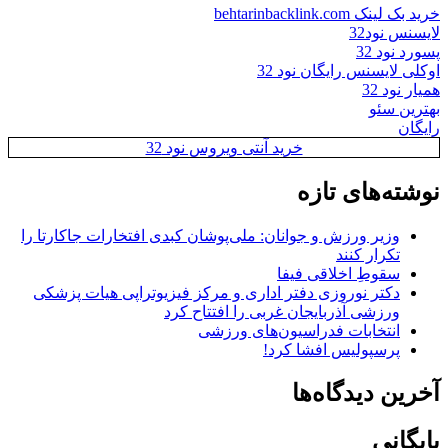
خرید بک لینک behtarinbacklink.com
لایسنس نود32
پسورد نود 32
اوکلی لایسنس رایگان نود 32
همیار نود 32
بهترین سئو
رایگان
خرید آنتی ویروس نود 32
نوشته‌های تازه
وزیر ورزش و جوانان: ملی‌پوشان کبدی افتخارات جاکارتا را
تکرار کنند
سقوطِ اخلاقی فیفا
دکتر نوروزی دفتر اداری و مرکز فیزیوتراپی هیات پزشکی
ورزشی آذربایجان غربی را افتتاح کرد
انتخابات فدراسیون‌های ورزشی
پرسپولیس افشا کرد!
آخرین دیدگاه‌ها
بایگانی