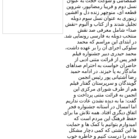
صمصامی و شوکت حجت به عنوان
نسل دوم و فریبا رمضانپور، شروین
قطعه ای، منوچهر زنده دل و افشین
زینوری به عنوان نسل سوم دوبله
تجلیل شدند و از کتاب و آلبوم «نقش
صدا» شامل معرفی صد نقش
منتخب دوبله به فارسی رونمایی شد.
در ابتدای این مراسم که محمد
سلوکی اجرای آن را بر عهده داشت،
محمد حیدری دبیر جشنواره فیلم
فجر پس از قرائت متنی ادبی از
حاضران خواست به احترام صداهای
ماندگار به پا خیزند. در ادامه حمید
رضا آشتیانی پور رئیس انجمن
گویندگان و سرپرستان گفتار فیلم
هم از طرف شورای مرکزی این
انجمن به قرائت متنی پرداخت و
گفت: ما به دیده نشدن عادت نداریم
اما امسال در آستانه جشنواره فجر
اتفاق دیگری افتاد. همه تلاش ما برای
حفظ فرهنگ این مردم است که
امیدوارم بتوانیم با کمک ها و حمایت
ها این کشتی که کمی دچار مشکل
شده را درست کنیم و خاطره خوب