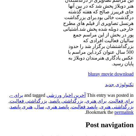
این مراسم تصاویری از درگذشتگان
هنر دوبلاژ پخش شد که در بین آنها
جای فریبرز صالح که هفته گذشته
درگذشت خالی بود.برای بزرگداشت
هرنسل تصاویری از فیلم های مطرح
خارجی دوبله شده پخش شد.آشتیانی
پور در بخش از این مراسم جمع
سالیان فعالیت افرادی که
بزرگداشتشان برگزار شد را حدود
500 سال عنوان کرد.این مراسم با
عکس یادگاری هنرمندان دوبلاژ به
پایان رسید.
bluray movie download
تکنولوژی جدید
This entry was posted in
آخرین اخبار ورزشی
and tagged
برای –
,
برای فعالیت
,
برای هنری
,
بزرگداشتی پانصد
,
بزرگداشتی فعالیت
,
بزرگداشتی هنری
,
پانصد فعالیت
,
پانصد هنری
,
سال
,
هنری پانصد
.
.
Bookmark the
permalink
Post navigation