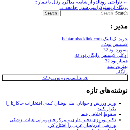
←
ناراحتی رونالدو از شایعه مذاکره رئال با نیمار ::
پرتگاه آریستوکراسی شدن جامعه
→
Search
مدیر :
خرید بک لینک behtarinbacklink.com
لایسنس نود32
پسورد نود 32
اوکلی لایسنس رایگان نود 32
همیار نود 32
بهترین سئو
رایگان
خرید آنتی ویروس نود 32
نوشته‌های تازه
وزیر ورزش و جوانان: ملی‌پوشان کبدی افتخارات جاکارتا را
تکرار کنند
سقوطِ اخلاقی فیفا
دکتر نوروزی دفتر اداری و مرکز فیزیوتراپی هیات پزشکی
ورزشی آذربایجان غربی را افتتاح کرد