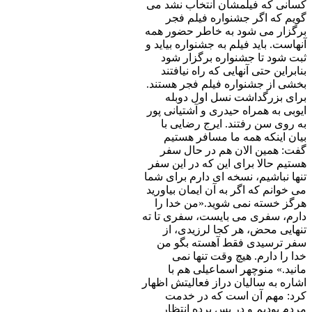
کسانی که فیلمشان انتخاب نشد می
گویم که اگر جشنواره فیلم فجر
برگزار می شود به خاطر حضور همه
آنهاست. باید فیلم به جشنواره بیاید و
ثبت شود تا جشنواره برگزار شود
بنابراین حتی آنهایی که راه نیافتند
بخشی از جشنواره فیلم فجر هستند.
برای بزرگداشت نسل اول دوبله
ایوبی به همراه حیدری و آشتیانی پور
به روی سن رفتند. ایرج رضایی با
بیان اینکه همه ما مسافر هستیم
گفت: همین الان هم در حال سفر
هستیم حالا برای این که در این سفر
تنها نباشیم، نسخه ای دارم برای شما
می خوانم که اگر به آن ایمان بیاورید
هرگز خسته نمی شوید.«من خدا را
دارم، سفری می بایست، سفری تا ته
تنهایی محض، هر کجا لرزیدی، از
سفر ترسیدی فقط آهسته بگو من
خدا را دارم. هیچ وقت تنها نمی
مانید.» منوچهر اسماعیلی هم با
اشاره به سالیان دراز فعالیتش اظهار
کرد: مهم آن است که در خدمت
مردم بودیم و در پس پرده انتظار