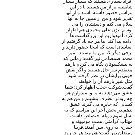
افراد بسیاری هستند که بسیار بسیار
شایسته تر از من هستند تا در این
مراسم حضور داشته باشند و از آنها
تقدیر شود و من از همین جا به آنها
سلام می کنم و دستشان را می
بوسم.بیژن علی محمدی هم اظهار
کرد: امیدواریم این بزرگداشت ها
ادامه پیدا کند. ما هر چه یاد گرفتیم از
اساتیدی است که اینجا حضور دارند و
برخی دیگر که بین ما نیستند. امیر
محمد صمصامی نیز گفت: زمانی که
به پیشکسوتان نگاه می کردم بازهم
معتقدم سر حال هستند و اگر نقش
خوبی برایشان در نظر گرفته شود
مثل شیر بازهم آن را خواهند
گفت.شوکت حجت اظهار کرد: شما
عشق می دهید به ما و امیدوارم هر
چه زودتر آنطرف بنشینم و من هم به
کسانی که جایزه می گیرند عشق
بدهم.در بخش آخر این مراسم که به
نسل سوم دوبله اختصاص داشت
مهتاب کرامتی، همت مومیوند و
حیدری به روی سن آمدند.فریبا
رمضان پور گفت: هنرمند هر جا رود