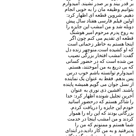
بر قدر بیند و بر صدر نشیند. امیدوارم
بتوانیم وظیفه مان را به خوبی انجام
دهیم. شروین قطعه ای اظهار کرد:
اولین فیلم فارسی هفتاد سال پیش
دوبله شد و من امشب این جایزه را
به روح پدرم مرحوم امیر هوشنگ
قطعه ای تقدیم می کنم چون اگر
اینجا هستم به خاطر زحماتی است
که او کشیده است.منوچهر زنده دل
گفت: امشب افتخار بزرگی نصیب
من شده است که در حضور کسانی
که بی دریغ به من آموختند، هستم.
امیدوارم توانسته باشم خوب درس
پس بدهم. فقط به عنوان یک نماینده
از نسل جوان می گویم همیشه پاینده
باشند. افشین ذی نوری به عنوان
آخرین تجلیل شونده اظهار کرد: خدا
را شاکر هستم که درحضور اساتید
خودم این جایزه را دریافت کردم.
بزرگانی بودند که این راه را هموار
کردند و من امشب اینجا در خدمت
شما هستم و ممنونم که من را
پذیرفتید و به من کار دادید.در ابتدای