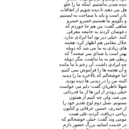
دیده شدن نداشتیم. اینکه ما را جلو
هل می دهند تا دیده شویم از اتفاقات
نادر است و باید با سماجت به ایستیم
و بگوییم ما هستیم.خسرو خسرو
شاهی گفت: من هم جا خوردم که
دعوتمان کردند به جامعه معرفی
کنند. خیلی دیر بود اما ایرادی ندارد.
جلال مقامی هم اظهار کرد: هجمه
های زیادی به ما می شد که دوبله
بهتر است یا صدای سر صحنه؟ که
ربطی هم به ما نداشت. مگر دوبله
چه ایرادی داشت. آن زخم با ما مانده
و آن هجمه ها را فراموش نمی کنیم.
اما خوشحالم که بالاخره ما را دیدید.
البته من را در دیدنی ها دیده بودید.
شهلا ناظریان گفت: دلم می خواست
خیلی زودتر از این ها از ما قدردانی
می شد، ولی چه کنیم از همتون
ممنونم. نسل دوم لوح تقدیر خود را
از حیدری، حسین عرفانی و کتایون
ریاحی دریافت کردند.علی همت
مومی وند گفت: خیلی خوشحالم که
در خدمت اساتید بزرگ حضور دارم