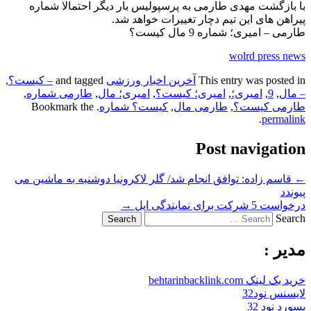
با بازگشت مهدی طارمی به پرسپولیس بار دیگر احتمالا شماره
پیراهن های این تیم دچار تغییرات خواهد شد.
طارمی – امیری؛ شماره 9 مال کیست؟
wolrd press news
This entry was posted in
آخرین اخبار ورزشی
and tagged
– کیست؟
,
– مال
,
9
,
امیری؛
,
امیری؛ کیست؟
,
امیری؛ مال
,
طارمی شماره
,
طارمی کیست؟
,
طارمی مال
,
کیست؟ شماره
. Bookmark the
.
permalink
Post navigation
←
قاسم زاده: توافق انجام شد/ گلر لاکرونیا دوشنبه به ماشین می
پیوندد
درخواست 5 شرکت برای نمایندگی اپل
→
Search
مدیر :
خرید بک لینک behtarinbacklink.com
لایسنس نود32
پسورد نود 32