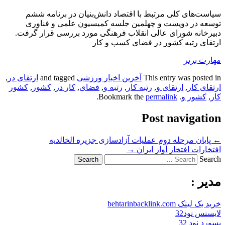
سیاست‌های کلی مرتبط با اقتصاد دانش‌بنیان در برنامه ششم
توسعه در دویست و چهلمین جلسه کمیسیون علمی و فناوری
دبیرخانه شورای عالی انقلاب فرهنگی مورد بررسی قرار گرفت.
ارتقای رتبه کشور در فضای کسب و کار
مهارت برتر
This entry was posted in
آخرین اخبار ورزشی
and tagged
ارتقای در
,
ارتقای کار
,
ارتقای و
,
رتبه کار
,
رتبه و
,
فضای
,
کار در
,
کشور
,
کشور
کار
,
کشور و
. Bookmark the
permalink
.
Post navigation
←
پایان مرحله دوم عملیات آزادسازی جزیره الخالدیه
افتخارات افتخار آواز ایران
→
Search
مدیر :
خرید بک لینک behtarinbacklink.com
لایسنس نود32
پسورد نود 32