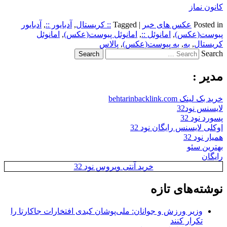
کانون نماز
Posted in
عکس های خبر
|
Tagged
:: کریستال
,
آدبایور ::
,
آدبایور
پیوست(عکس)
,
امانوئل ::
,
امانوئل پیوست(عکس)
,
امانوئل
کریستال
,
به
,
به پیوست(عکس)
,
پالاس
Search
مدیر :
خرید بک لینک behtarinbacklink.com
لایسنس نود32
پسورد نود 32
اوکلی لایسنس رایگان نود 32
همیار نود 32
بهترین سئو
رایگان
خرید آنتی ویروس نود 32
نوشته‌های تازه
وزیر ورزش و جوانان: ملی‌پوشان کبدی افتخارات جاکارتا را
تکرار کنند