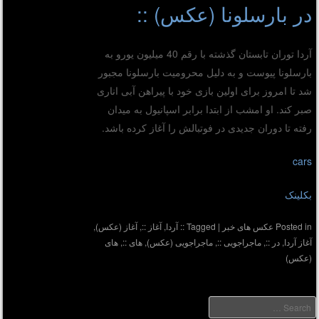
در بارسلونا (عکس) ::
آردا توران تابستان گذشته با رقم 40 میلیون یورو به
بارسلونا پیوست و به دلیل محرومیت بارسلونا مجبور
شد تا امروز برای اولین بازی خود با پیراهن آبی اناری
صبر کند. او امشب از ابتدا برابر اسپانیول به میدان
رفته تا دوران جدیدی در فوتبالش را آغاز کرده باشد.
cars
بکلینک
Posted in
عکس های خبر
|
Tagged
:: آردا
,
آغاز ::
,
آغاز (عکس)
,
آغاز آردا
,
در ::
,
ماجراجویی ::
,
ماجراجویی (عکس)
,
های ::
,
های
(عکس)
Searc