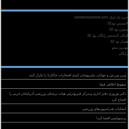
دیر :
ید بک لینک behtarinbacklink.com
ایسنس نود32
سورد نود 32
وکلی لایسنس رایگان نود 32
میار نود 32
هترین سئو
ایگان
وشته‌های تازه
وزیر ورزش و جوانان: ملی‌پوشان کبدی افتخارات جاکارتا را تکرار کنند
سقوطِ اخلاقی فیفا
دکتر نوروزی دفتر اداری و مرکز فیزیوتراپی هیات پزشکی ورزشی آذربایجان غربی را
افتتاح کرد
انتخابات فدراسیون‌های ورزشی
پرسپولیس افشا کرد!