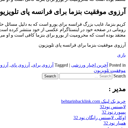
آرزوی موفقیت بنزما برای فرانسه پای تلویزیو
کریم بنزما، غایب بزرگ فرانسه برای یورو است که به دلیل مسائل حا
رومانی در صفحه خود در اینستاگرام عکسی از خود منتشر کرده است 
معتقد بوده است که محرومیت از یورو برای بنزما کافی است و او می توا
آرزوی موفقیت بنزما برای فرانسه پای تلویزیون
بازی
Posted in
آخرین اخبار ورزشی
|
Tagged
آرزوی برای
,
آرزوی پای
,
آرزوی
موفقیت تلویزیون
Search
مدیر :
خرید بک لینک behtarinbacklink.com
لایسنس نود32
پسورد نود 32
اوکلی لایسنس رایگان نود 32
همیار نود 32