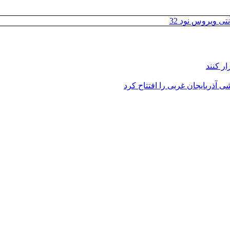
تی ویروس نود 32
ر کنند
 آذربایجان غربی را افتتاح کرد