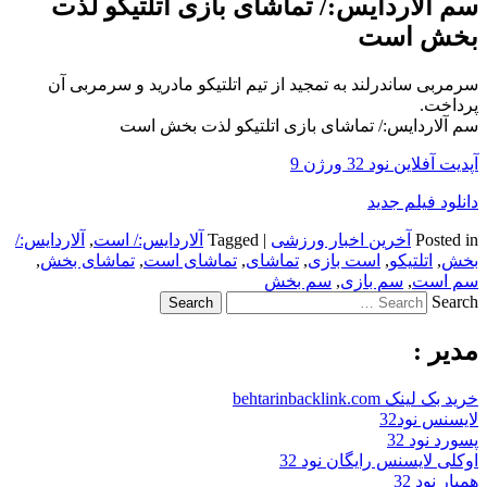
سم آلاردایس:/ تماشای بازی اتلتیکو لذت
بخش است
سرمربی ساندرلند به تمجید از تیم اتلتیکو مادرید و سرمربی آن
پرداخت.
سم آلاردایس:/ تماشای بازی اتلتیکو لذت بخش است
آپدیت آفلاین نود 32 ورژن 9
دانلود فیلم جدید
Posted in
آخرین اخبار ورزشی
|
Tagged
آلاردایس:/ است
,
آلاردایس:/
بخش
,
اتلتیکو
,
است بازی
,
تماشای
,
تماشای است
,
تماشای بخش
,
سم است
,
سم بازی
,
سم بخش
Search
مدیر :
خرید بک لینک behtarinbacklink.com
لایسنس نود32
پسورد نود 32
اوکلی لایسنس رایگان نود 32
همیار نود 32