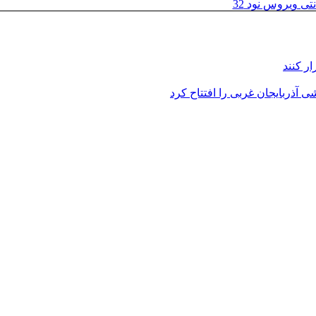
تی ویروس نود 32
ر کنند
 آذربایجان غربی را افتتاح کرد