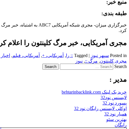
منبع خبر:
طبقه بندی:
خبرگزاری میزان- مجری شبکه آم
کرد.
مجری آمریکایی، خبر مرگ کلینتون را اعلام کرد
Posted in
سپهر نیوز
|
Tagged
:: را
,
آمریکایی، +
,
آمریکایی، فیلم
,
اخبار 
مجری کلینتون
,
مرگ ::
,
نیوز
Search
مدیر :
خرید بک لینک behtarinbacklink.com
لایسنس نود32
پسورد نود 32
اوکلی لایسنس رایگان نود 32
همیار نود 32
بهترین سئو
رایگان